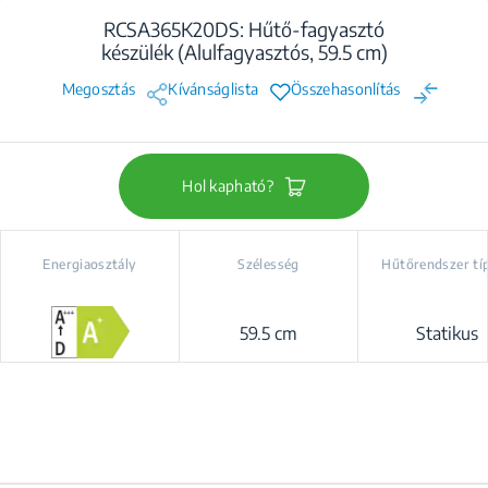
RCSA365K20DS: Hűtő-fagyasztó
készülék (Alulfagyasztós, 59.5 cm)
Megosztás
Kívánságlista
Összehasonlítás
Hol kapható?
Energiaosztály
Szélesség
Hűtőrendszer tí
59.5 cm
Statikus