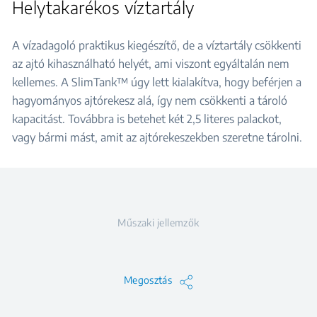
Helytakarékos víztartály
A vízadagoló praktikus kiegészítő, de a víztartály csökkenti
az ajtó kihasználható helyét, ami viszont egyáltalán nem
kellemes. A SlimTank™ úgy lett kialakítva, hogy beférjen a
hagyományos ajtórekesz alá, így nem csökkenti a tároló
kapacitást. Továbbra is betehet két 2,5 literes palackot,
vagy bármi mást, amit az ajtórekeszekben szeretne tárolni.
Műszaki jellemzők
Megosztás