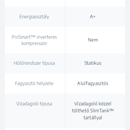
Energiaosztály
A+
ProSmart™ inverteres
Nem
kompresszor
Hűtőrendszer típusa
Statikus
Fagyasztó helyzete
Alulfagyasztós
Vízadagoló típusa
Vízadagoló kézzel
tölthető SlimTank™
tartállyal