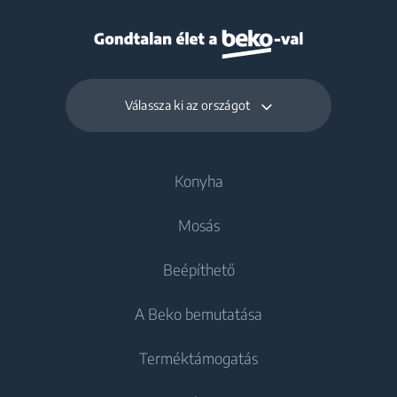
Válassza ki az országot
Konyha
Mosás
Hűtés
Beépíthető
Hűtőszekrények
Mosógépek
A Beko bemutatása
Fagyasztók
Szabadonálló mosógépek
Hűtés
Kombinált hűtőszekrények
Terméktámogatás
Mosó-szárítógépek
Beépíthető hűtőszekrények
Beépíthető hűtőszekrények
About Beko