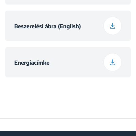
Mélység csomagolva
74.2 cm
Súly, csomagolt
Beszerelési ábra (English)
72.2 kg
állapotban
Energiacímke