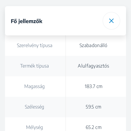
Fő jellemzők
Szerelvény típusa
Szabadonálló
Termék típusa
Alulfagyasztós
Magasság
183.7 cm
Szélesség
59.5 cm
Mélység
65.2 cm