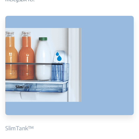
SlimTank™