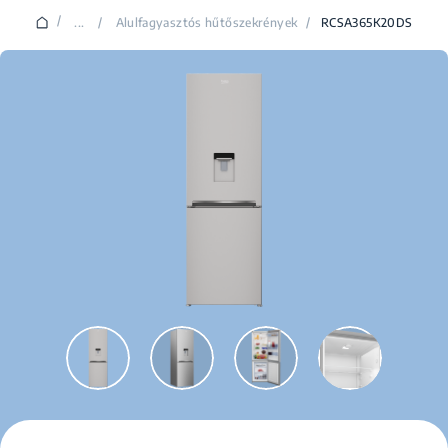
/
...
/
Alulfagyasztós hűtőszekrények
/
RCSA365K20DS