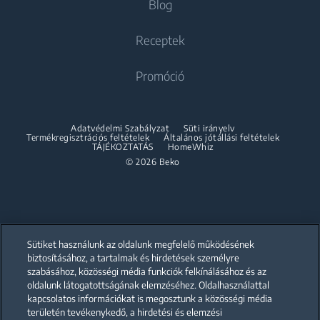
Blog
Beépíthető kombinált hűtőszekrények
Szabadonálló mosó-szárítógépek
Beépíthető kombinált hűtőszekrények
Beko Corporate
Szárítógépek
Sütés-Főzés
Receptek
Sütés-Főzés
Beko Professional
Beépíthető sütők
Szárítógépek
Promóció
Szabadonálló tűzhelyek
Partnerships
Beépíthető mikrohullámú sütők
Accessories
Beépíthető sütők
Beépíthető főzőlapok
Összeépítő keret
Adatvédelmi Szabályzat
Süti irányelv
Beépíthető mikrohullámú sütők
Termékregisztrációs feltételek
Általános jótállási feltételek
Beépíthető páraelszívók
TÁJÉKOZTATÁS
HomeWhiz
Beépíthető főzőlapok
© 2026 Beko
Beépíthető sütő és főzőlap szett
Beépíthető páraelszívók
Mosogatás
Beépíthető sütő és főzőlap szett
Beépíthető mosogatógépek
Mosogatás
Sütiket használunk az oldalunk megfelelő működésének
biztosításához, a tartalmak és hirdetések személyre
szabásához, közösségi média funkciók felkínálásához és az
Szabadonálló mosogatógépek
oldalunk látogatottságának elemzéséhez. Oldalhasználattal
Our parent company, Beko has 55,000 employees throughout the world
with its global operations through its subsidiaries in 57 countries and 45
kapcsolatos információkat is megosztunk a közösségi média
Beépíthető mosogatógépek
production facilities in 13 countries
területén tevékenykedő, a hirdetési és elemzési
(i.e. Türkiye, UK, Italy, Romania, Slovakia, Poland, South Africa, Russia,