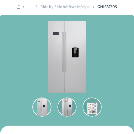
/
...
/
Side by Side hűtőszekrények
/
GN163220S