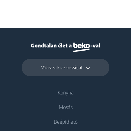
Válassza ki az országot
Konyha
Mosás
Hűtés
Beépíthető
Hűtőszekrények
Mosógépek