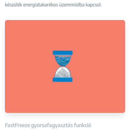
készülék energiatakarékos üzemmódba kapcsol.
FastFreeze gyorsafagyasztás funkció