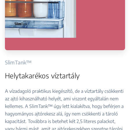
SlimTank™
Helytakarékos víztartály
A vízadagoló praktikus kiegészítő, de a víztartály csökkenti
az ajtó kihasználható helyét, ami viszont egyáltalán nem
kellemes. A SlimTank™ úgy lett kialakítva, hogy beférjen a
hagyományos ajtórekesz alá, így nem csökkenti a tároló
kapacitást. Továbbra is betehet két 2,5 literes palackot,
vagy bármi mást, amit az ajtórekeszekben szeretne tárolni.