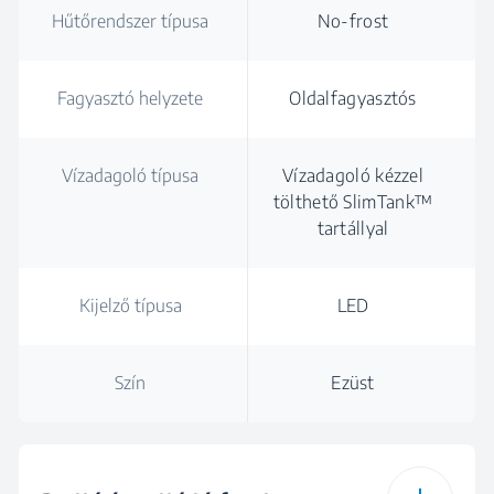
Hűtőrendszer típusa
No-frost
Fagyasztó helyzete
Oldalfagyasztós
Vízadagoló típusa
Vízadagoló kézzel
tölthető SlimTank™
tartállyal
Kijelző típusa
LED
Szín
Ezüst