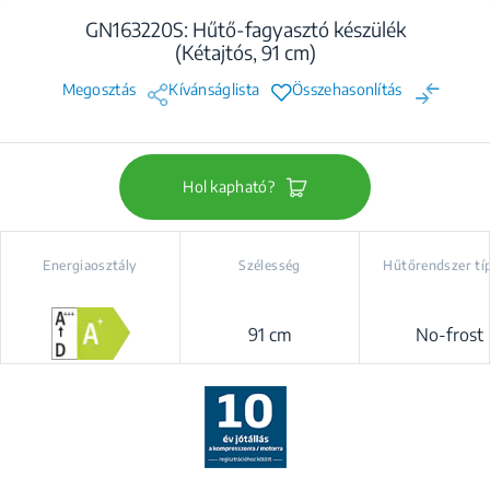
GN163220S: Hűtő-fagyasztó készülék
(Kétajtós, 91 cm)
Megosztás
Kívánságlista
Összehasonlítás
Hol kapható?
Energiaosztály
Szélesség
Hűtőrendszer tí
91 cm
No-frost