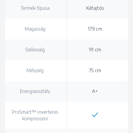
Termék típusa
Kétajtós
Magasság
179 cm
Szélesség
91 cm
Mélység
75 cm
Energiaosztály
A+
ProSmart™ inverteres
kompresszor