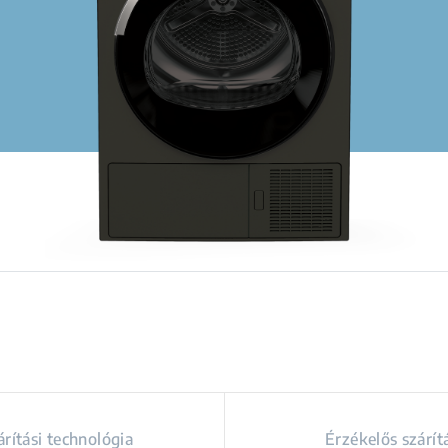
árítási technológia
Érzékelős szárít