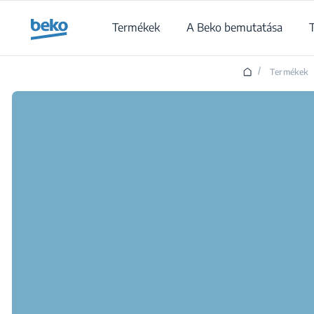
Main content starts here
Termékek
A Beko bemutatása
/
Termékek