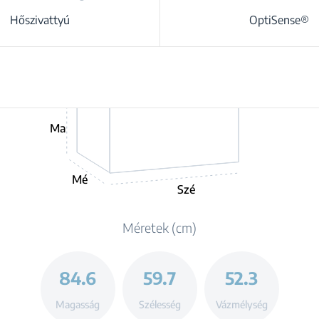
Hőszivattyú
OptiSense®
Ma
Mé
Szé
Méretek (cm)
84.6
59.7
52.3
Magasság
Szélesség
Vázmélység