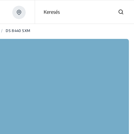
Keresés
/
DS 8440 SXM