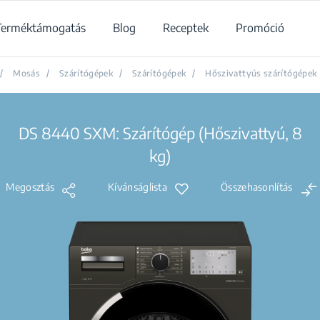
Terméktámogatás
Blog
Receptek
Promóció
/
Mosás
/
Szárítógépek
/
Szárítógépek
/
Hőszivattyús szárítógépek
DS 8440 SXM: Szárítógép (Hőszivattyú, 8
kg)
Megosztás
Kívánságlista
Összehasonlítás