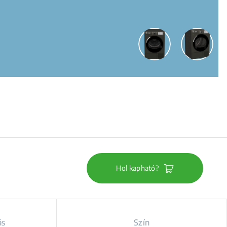
Hol kapható?
ás
Szín