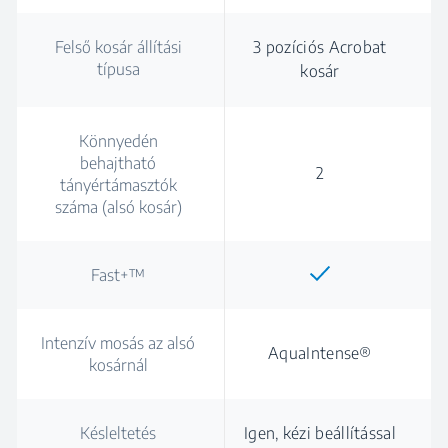
Felső kosár állítási
3 pozíciós Acrobat
típusa
kosár
Könnyedén
behajtható
2
tányértámasztók
száma (alsó kosár)
Fast+™
Intenzív mosás az alsó
AquaIntense®
kosárnál
Késleltetés
Igen, kézi beállítással