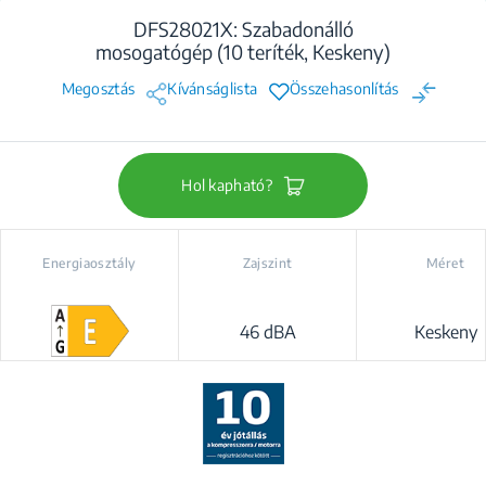
DFS28021X: Szabadonálló
mosogatógép (10 teríték, Keskeny)
Megosztás
Kívánságlista
Összehasonlítás
Hol kapható?
Energiaosztály
Zajszint
Méret
46 dBA
Keskeny