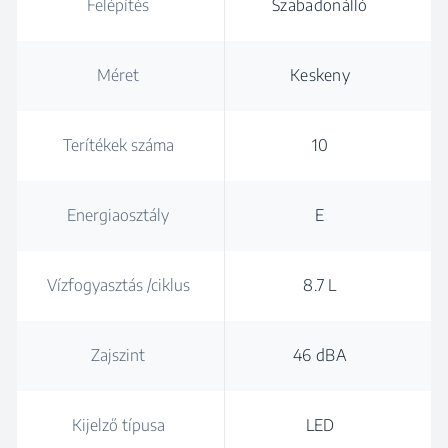
Felépítés
Szabadonálló
Méret
Keskeny
Terítékek száma
10
Energiaosztály
E
Vízfogyasztás /ciklus
8.7 L
Zajszint
46 dBA
Kijelző típusa
LED