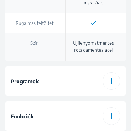
max. 24 ó
Rugalmas féltöltet
Szín
Ujjlenyomatmentes
rozsdamentes acél
Programok
Programok száma
8
Funkciók
1 program
Eco, 50 °C-os