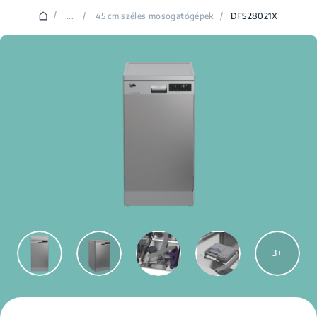
/
...
/
45 cm széles mosogatógépek
/
DFS28021X
3