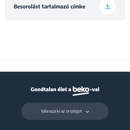
Besorolást tartalmazó címke
Válassza ki az országot