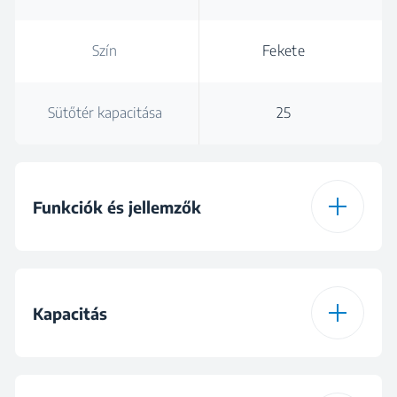
Szín
Fekete
Sütőtér kapacitása
25
Funkciók és jellemzők
Maximális
900 W
mikrohullám-
Kapacitás
teljesítmény
Teljesítményszintek
Sütőtér kapacitása
25
5