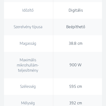
Időzítő
Digitális
Szerelvény típusa
Beépíthető
Magasság
38.8 cm
Maximális
900 W
mikrohullám-
teljesítmény
Szélesség
59.5 cm
Mélység
39.2 cm