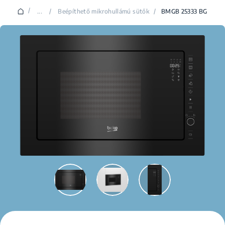
/
...
/
Beépíthető mikrohullámú sütők
/
BMGB 25333 BG