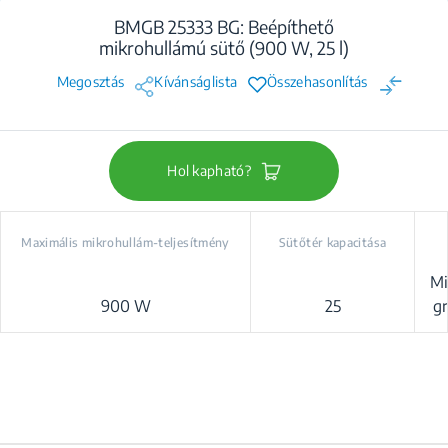
BMGB 25333 BG: Beépíthető
mikrohullámú sütő (900 W, 25 l)
Megosztás
Kívánságlista
Összehasonlítás
Hol kapható?
Maximális mikrohullám-teljesítmény
Sütőtér kapacitása
Mi
900 W
25
gr