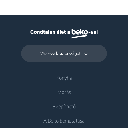
Válassza ki az országot
Konyha
Mosás
Hűtés
Beépíthető
Hűtőszekrények
Mosógépek
A Beko bemutatása
Fagyasztók
Szabadonálló mosógépek
Hűtés