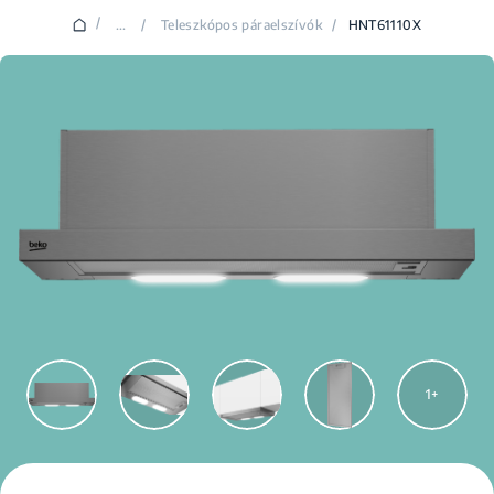
/
...
/
Teleszkópos páraelszívók
/
HNT61110X
1