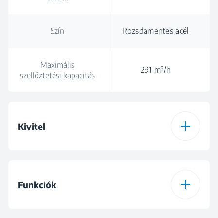
Szín
Rozsdamentes acél
Maximális
291 m³/h
szellőztetési kapacitás
Kivitel
Elszívó típusa
Teleszkópos
Funkciók
Szín
Rozsdamentes acél