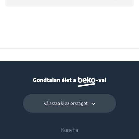
Zsírszűrés
C
hatékonysági osztály
Teljes
131 W
energiafogyasztás
Átlagos éves
69.2 kWh
energiafogyasztás
(kWh/év)
Tápfeszültség
220 - 240 V
Válassza ki az országot
Frekvencia
50 Hz
Konyha