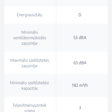
Energiaosztály
D
Minimális
53 dBA
ventilátorműködés
zajszintje
Maximális szellőztetés
63 dBA
zajszintje
Minimális szellőztetési
182 m³/h
kapacitás
Teljesítményszintek
3
száma