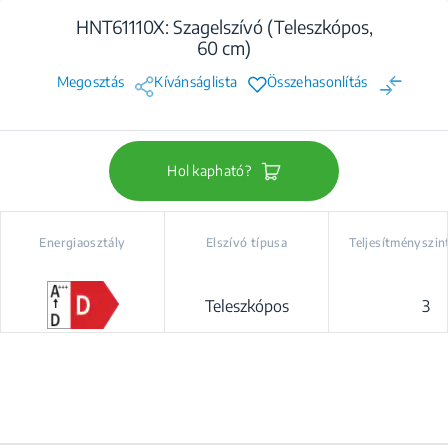
HNT61110X: Szagelszívó (Teleszkópos,
60 cm)
Megosztás
Kívánságlista
Összehasonlítás
Hol kapható?
Energiaosztály
Elszívó típusa
Teljesítményszin
Teleszkópos
3