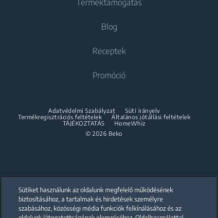
Terméktámogatás
Mosó-szárítógépek
Beépíthető hűtőszekrények
Beépíthető hűtőszekrények
About Beko
Blog
Beépíthető kombinált hűtőszekrények
Szabadonálló mosó-szárítógépek
Beépíthető kombinált hűtőszekrények
Beko Corporate
Szárítógépek
Sütés-Főzés
Receptek
Sütés-Főzés
Beko Professional
Beépíthető sütők
Szárítógépek
Promóció
Szabadonálló tűzhelyek
Partnerships
Beépíthető mikrohullámú sütők
Accessories
Beépíthető sütők
Beépíthető főzőlapok
Összeépítő keret
Adatvédelmi Szabályzat
Süti irányelv
Beépíthető mikrohullámú sütők
Termékregisztrációs feltételek
Általános jótállási feltételek
Beépíthető páraelszívók
TÁJÉKOZTATÁS
HomeWhiz
Beépíthető főzőlapok
© 2026 Beko
Beépíthető sütő és főzőlap szett
Beépíthető páraelszívók
Mosogatás
Beépíthető sütő és főzőlap szett
Beépíthető mosogatógépek
Mosogatás
Sütiket használunk az oldalunk megfelelő működésének
biztosításához, a tartalmak és hirdetések személyre
szabásához, közösségi média funkciók felkínálásához és az
Szabadonálló mosogatógépek
oldalunk látogatottságának elemzéséhez. Oldalhasználattal