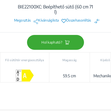
BIE22100XC: Beépíthető sütő (60 cm 71
l)
Megosztás
Kívánságlista
Összehasonlítás
Hol kapható?
Fő sütőtér energiaosztálya
Magasság
Kijelző
59.5 cm
Mechaniku