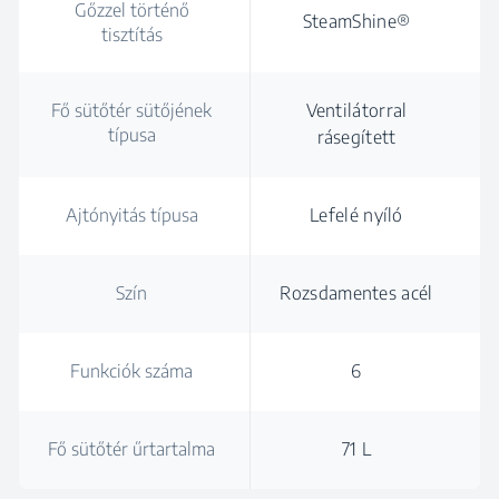
Gőzzel történő
SteamShine®
tisztítás
Fő sütőtér sütőjének
Ventilátorral
típusa
rásegített
Ajtónyitás típusa
Lefelé nyíló
Szín
Rozsdamentes acél
Funkciók száma
6
Fő sütőtér űrtartalma
71 L