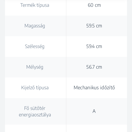
Termék típusa
60 cm
Magasság
59.5 cm
Szélesség
59.4 cm
Mélység
56.7 cm
Kijelző típusa
Mechanikus időzítő
Fő sütőtér
A
energiaosztálya