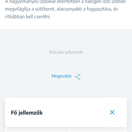
A hagyományos izzókkal ellentétben a halogén izzó jobban
megvilágítja a sütőteret, alacsonyabb a fogyasztása, és
ritkábban kell cserélni.
Műszaki jellemzők
Megosztás
Fő jellemzők