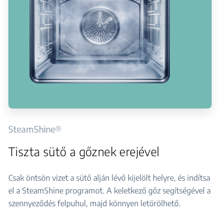
SteamShine®
Tiszta sütő a gőznek erejével
Csak öntsön vizet a sütő alján lévő kijelölt helyre, és indítsa
el a SteamShine programot. A keletkező gőz segítségével a
szennyeződés felpuhul, majd könnyen letörölhető.