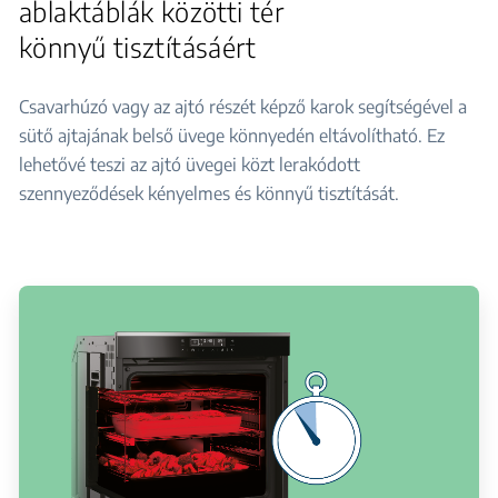
ablaktáblák közötti tér
könnyű tisztításáért
Csavarhúzó vagy az ajtó részét képző karok segítségével a
sütő ajtajának belső üvege könnyedén eltávolítható. Ez
lehetővé teszi az ajtó üvegei közt lerakódott
szennyeződések kényelmes és könnyű tisztítását.