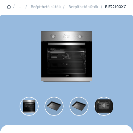
/
...
/
Beépíthető sütők
/
Beépíthető sütők
/
BIE22100XC