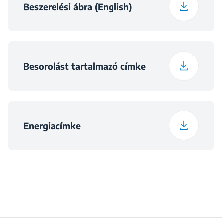
Súly, csomagolt
Beszerelési ábra (English)
32.7 kg
állapotban
Beszerelési méretek –
560×550×590
Szekrény (szé x mé x
Besorolást tartalmazó címke
ma) (mm)
Beszerelési méretek
560×550×600
(szé x mé x ma) (mm)
Energiacímke