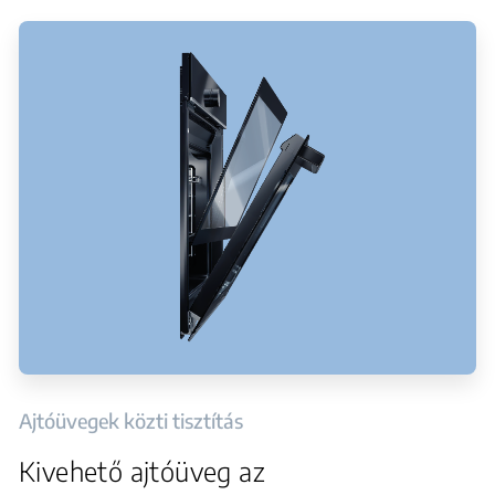
Ajtóüvegek közti tisztítás
Kivehető ajtóüveg az