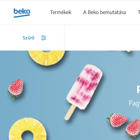
Main content starts here
Termékek
A Beko bemutatása
/
Szűrő
Fag