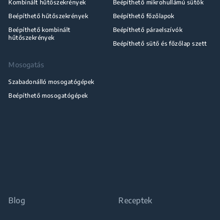
Kombinált hűtőszekrények
Beépíthető mikrohullámú sütők
Beépíthető hűtőszekrények
Beépíthető főzőlapok
Beépíthető kombinált
Beépíthető páraelszívók
hűtőszekrények
Beépíthető sütő és főzőlap szett
Mosogatás
Szabadonálló mosogatógépek
Beépíthető mosogatógépek
Blog
Receptek