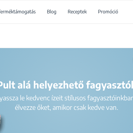
Terméktámogatás
Blog
Receptek
Promóció
Termékek
/
Konyha
/
Hűtés
/
Fagyasztók
/
Pult alá helyezhető fag
Pult alá helyezhető fagyasztó
yassza le kedvenc ízeit stílusos fagyasztóinkban
élvezze őket, amikor csak kedve van.