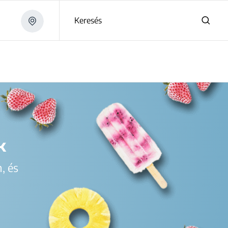
Keresés
yasztók
k
, és