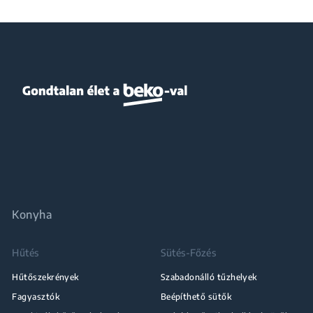
Konyha
Hűtés
Sütés-Főzés
Hűtőszekrények
Szabadonálló tűzhelyek
Fagyasztók
Beépíthető sütők