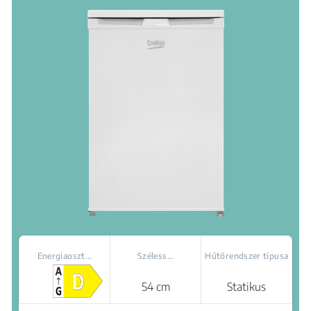
Energiaoszt...
Széless...
Hűtőrendszer típusa
54 cm
Statikus