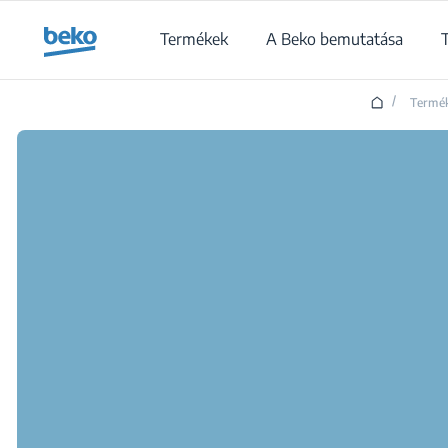
Main content starts here
Termékek
A Beko bemutatása
/
Termé