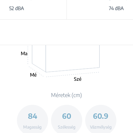
52 dBA
74 dBA
Ma
Mé
Szé
Méretek (cm)
84
60
60.9
Magasság
Szélesség
Vázmélység