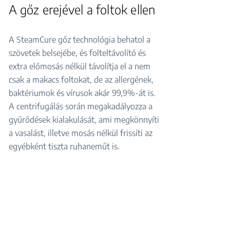
A gőz erejével a foltok ellen
A SteamCure gőz technológia behatol a
szövetek belsejébe, és folteltávolító és
extra előmosás nélkül távolítja el a nem
csak a makacs foltokat, de az allergének,
baktériumok és vírusok akár 99,9%-át is.
A centrifugálás során megakadályozza a
gyűrődések kialakulását, ami megkönnyíti
a vasalást, illetve mosás nélkül frissíti az
egyébként tiszta ruhaneműt is.