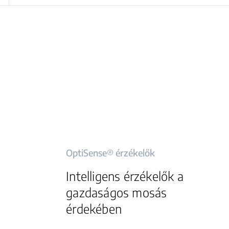
OptiSense® érzékelők
Intelligens érzékelők a
gazdaságos mosás
érdekében