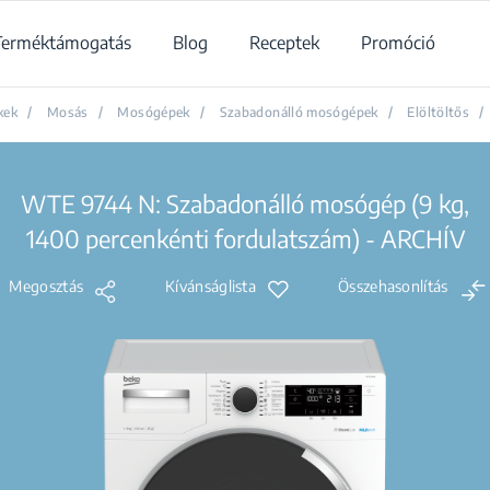
Terméktámogatás
Blog
Receptek
Promóció
kek
/
Mosás
/
Mosógépek
/
Szabadonálló mosógépek
/
Elöltöltős
/
WTE 9744 N: Szabadonálló mosógép (9 kg,
1400 percenkénti fordulatszám) - ARCHÍV
Megosztás
Kívánságlista
Összehasonlítás