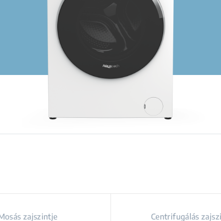
Mosás zajszintje
Centrifugálás zajsz