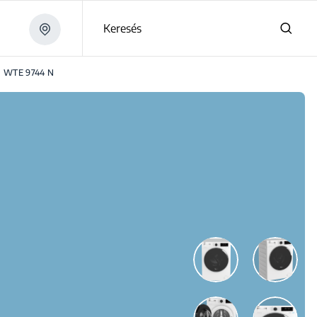
Keresés
WTE 9744 N