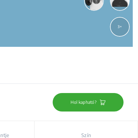
3
Hol kapható?
intje
Szín