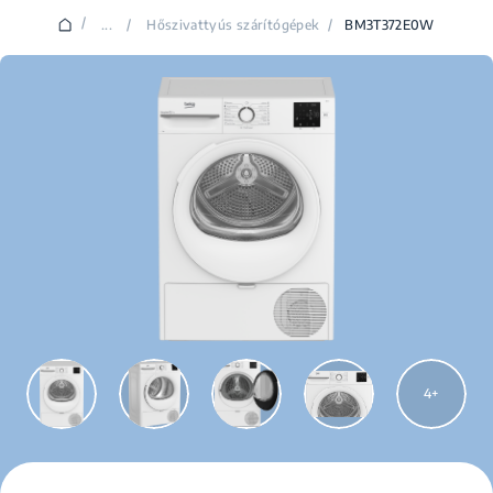
/
...
/
Hőszivattyús szárítógépek
/
BM3T372E0W
4