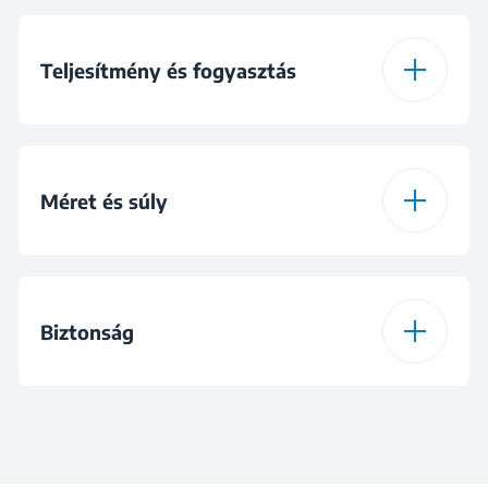
AquaWave®
5 program
Törölköző program
FreshCaps
Nem része a
Teljesítmény és fogyasztás
illatkapszula
csomagnak
Kijelző típusa
Digitális kijelző
6 program
Outdoor / Sport
program
Energy Efficiency
E
Szín
Fehér
Class_ EU_2025 (DR)
Méret és súly
7 program
Frissítő program
Víztartály helye
Felülnézet
Szárítási kapacitás
7 kg
Magasság
84.6 cm
8 program
Időzített programok
Biztonság
Dobvilágítás
DC LED
Zajszint
64 dBA
Szélesség
59.8 cm
9 program
GentleCare™
program
Ajtó típusa
Átlátszó nem
Éves
Gyermekzár
242.6 kWh
energiafogyasztás
megfordítható előlap
Mélység
54.5 cm
(kWh/év)
nélkül
10 program
Paplan program