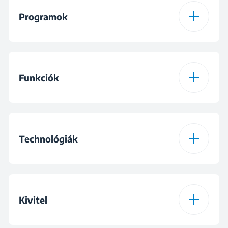
Programok
Programok száma
15
Funkciók
1 program
Cottons
1. funkció
Szárazsági szint
2 program
Pamut, Eco, szárító
Technológiák
program
3 program
Synthetics
Szárítási technológia
Hőszivattyú
Kivitel
4 program
Vegyes program
Fúziós szűrő