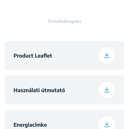
Gyermekzár
visszajelzője
Súly
39.5 kg
Érzékelős szárítás
Dob belsejének
Rozsdamentes acél
11 program
Tollkabát program
anyaga
Terméktámogatás
Megtelt víztartály
Magasság csomagolva
88.5 cm
Tápfeszültség
230 - 240 V
visszajelzője
12 program
Farmer program
Közvetlen leeresztés
Szélesség csomagolva
65 cm
Frekvencia
50 Hz
Szennyezett szűrő
Product Leaflet
13 program
Ing 30 perces
visszajelzője
program
Mélység csomagolva
55 cm
Fordított dobmozgás
Szennyezett
14 program
Higiénikus szárítás
kondenzátor
Súly, csomagolt
Használati útmutató
40.5 kg
visszajelzője
állapotban
15 program
Xpress Super Short
Ciklus végét jelző
14 perces program
hangjelzés
Energiacímke