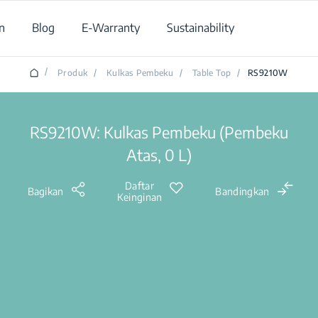
n
Blog
E-Warranty
Sustainability
/
Produk
/
Kulkas Pembeku
/
Table Top
/
RS9210W
RS9210W: Kulkas Pembeku (Pembeku
Atas, 0 L)
Daftar
Bagikan
Bandingkan
Keinginan