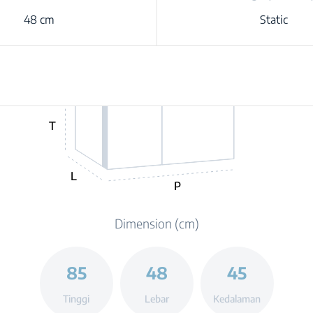
48 cm
Static
T
L
P
Dimension (cm)
85
48
45
Tinggi
Lebar
Kedalaman