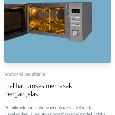
Vnútorné osvetlenie
melihat proses memasak
dengan jelas
Pri mikrovlnnom zohrievaní dokáže rozdiel medzi
30 sekundami a minútou priniesť zásadný rozdiel. Vďaka