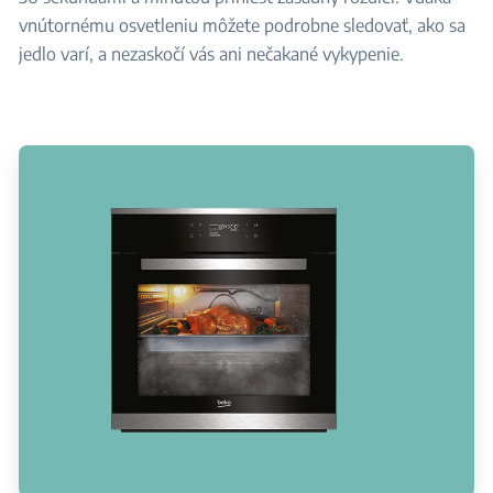
vnútornému osvetleniu môžete podrobne sledovať, ako sa
jedlo varí, a nezaskočí vás ani nečakané vykypenie.