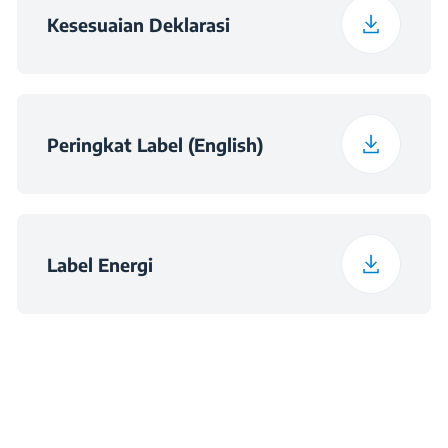
Kesesuaian Deklarasi
Niche Dimensions -
560×550×590
Cabinet
Niche Dimensions
560×550×600
Peringkat Label (English)
Label Energi