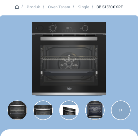
/
Produk
/
Oven Tanam
/
Single
/
BBIS13300XPE
1