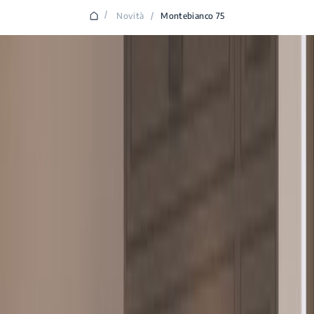
/
Novità
/
Montebianco 75