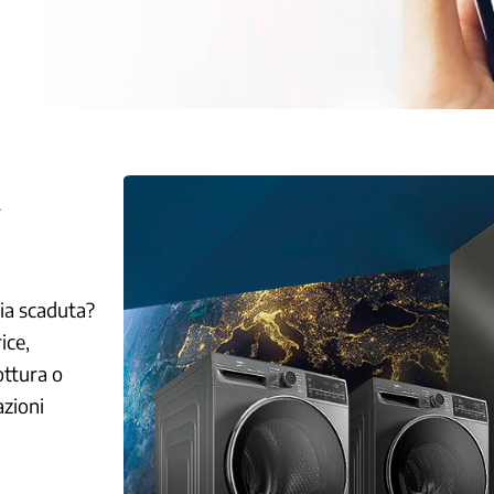
A
ia scaduta?
ice,
ottura o
azioni