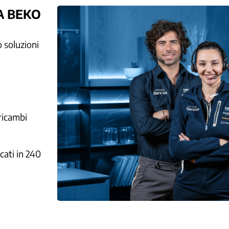
A BEKO
o soluzioni
ricambi
cati in 240