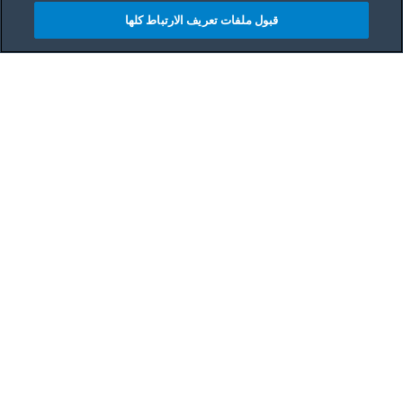
قبول ملفات تعريف الارتباط كلها
Main content starts her
الفوائد
قوة
وجبة
طاقة
النوع
العشاء
التقديم