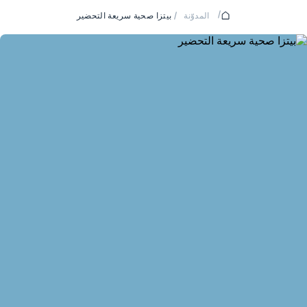
/
المدوّنة
/
بيتزا صحية سريعة التحضير