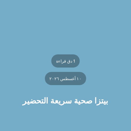
1 دق قراءة
١٠ أغسطس ٢٠٢٦
بيتزا صحية سريعة التحضير