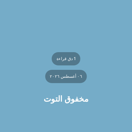
1 دق قراءة
٠٦ أغسطس ٢٠٢٦
مخفوق التوت