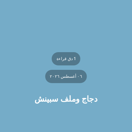
1 دق قراءة
٠٦ أغسطس ٢٠٢٦
دجاج وملف سبينش