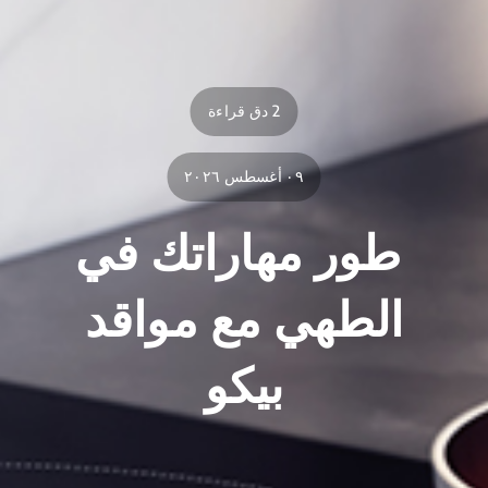
2 دق قراءة
٠٩ أغسطس ٢٠٢٦
طور مهاراتك في
الطهي مع مواقد
بيكو