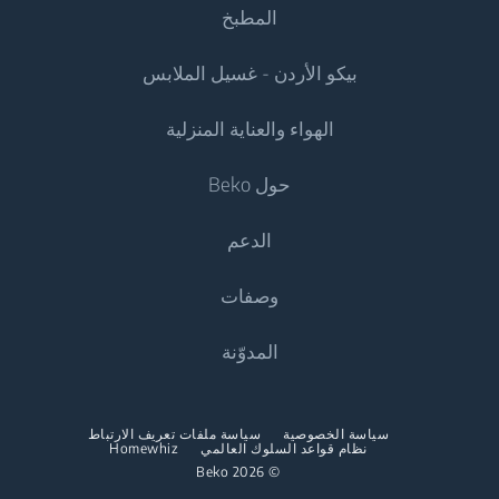
المطبخ
بيكو الأردن - غسيل الملابس
التبريد
الهواء والعناية المنزلية
البرادات
غسالات الملابس
حول Beko
الثلاجات
بيكو الأردن - غسالات الملابس
العناية بالهواء
البرادات والثلاجات
الدعم
الغسالات المزودة بنشافة
مكيفات الهواء
الطهي
نبذة عنا
وصفات
الغسالات المستقلة المزودة بنشافة
المكانس الكهربائية
المواقد والأفران المستقلة
Beko Corporate
نشافات الملابس
المدوّنة
المكانس الكهربائية اللاسلكية
غسيل الصحون
عروض الرعاية
نشافات الملابس
غسالات الصحون المستقلة
سياسة الخصوصية
سياسة ملفات تعريف الارتباط
نظام قواعد السلوك العالمي
Homewhiz
أجهزة المطبخ الصغيرة
© 2026 Beko