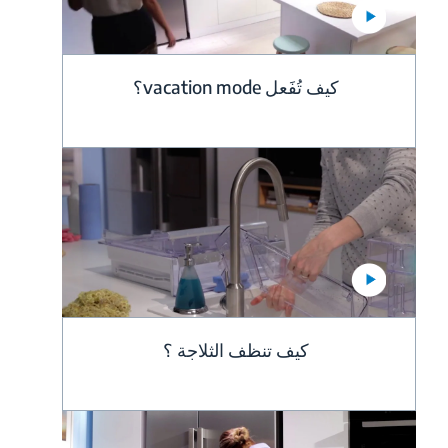
كيف تُفَعل vacation mode؟
كيف تنظف الثلاجة ؟