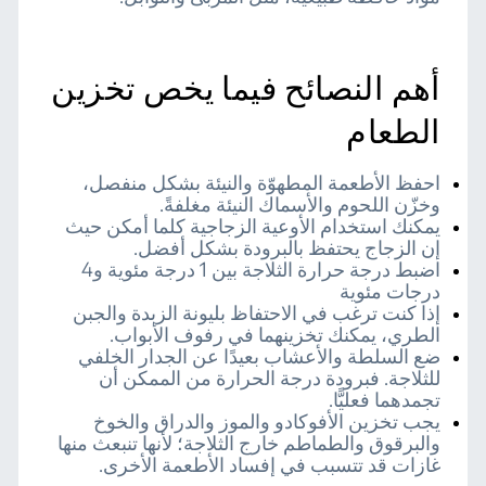
أهم النصائح فيما يخص تخزين
الطعام
احفظ الأطعمة المطهوّة والنيئة بشكل منفصل،
وخزّن اللحوم والأسماك النيئة مغلفةً.
يمكنك استخدام الأوعية الزجاجية كلما أمكن حيث
إن الزجاج يحتفظ بالبرودة بشكل أفضل.
اضبط درجة حرارة الثلاجة بين 1 درجة مئوية و4
درجات مئوية
إذا كنت ترغب في الاحتفاظ بليونة الزبدة والجبن
الطري، يمكنك تخزينهما في رفوف الأبواب.
ضع السلطة والأعشاب بعيدًا عن الجدار الخلفي
للثلاجة. فبرودة درجة الحرارة من الممكن أن
تجمدهما فعليًّا.
يجب تخزين الأفوكادو والموز والدراق والخوخ
والبرقوق والطماطم خارج الثلاجة؛ لأنها تنبعث منها
غازات قد تتسبب في إفساد الأطعمة الأخرى.