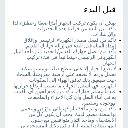
قبل البدء
يمكن أن يكون تركيب الجهاز أمرًا صعبًا وخطيرًا، لذا
تأكد قبل البدء من قراءة هذه التحذيرات
والإرشادات.
تأكد من فصل مصدر الكهرباء الرئيسي وإغلاق
إمداد المياه قبل البدء في إزالة جهازك القديم.
تأكد من فصل جهازك القديم/ الجديد من مأخذ التيار
الكهربائي الرئيسي حينما تبدأ في فك/ تركيب
الجهاز.
لا تضع الجهاز إلا على سطح صلب ومستوٍ يمكنه
تحمل وزنه. لا تضعه على أرضية مفروشة بالسجاد
حيث سيعيق ذلك تدفق الهواء إلى المكونات
الكهربية في أسفل الجهاز، ما يسبب ارتفاع حرارتها.
عندما تتسلّم جهازك، تأكد من عدم لحوق أي تلفيات
به في أثناء النقل وأن كل الأجزاء والملحقات
موجودة وسليمة.
تأكد من توفر مأخذ تيار كهربائي مؤرّض ومحمي
بواسطة مصهر لديك. يجب أن يكون كلٌّ من
الاستخدام ومأخذ التيار متوافقين مع جدول
المواصفات الفنية الوارد في دلائل المستخدم من