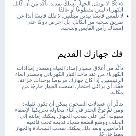
Beko. لا توصّل الجهاز بسلك تمديد. تأكّد من أن كابل
الكهرباء ليس مقطوعًا أو عالقًا.
لا تلمس قابسًا بيدين مبتلتين. لا تفُك قابسًا أبدًا عن
طريق سحبه من الكابل، بل احرص دومًا على
إمساك رأس القابس وسحبه.
فك جهازك القديم
تأكّد من أغلاق مصدر إمداد المياه ومصدر إمدادات
الكهرباء من عند مأخذ التيار الكهربائي ومصدر الماء
الرئيسيين. إذا كان جهازك مربوطًا بوحدات خزانة،
ففُك أي براغي احتجاز. اسحب الجهاز خارجًا من
مكانه.
تذكّر أن غسالات الصحون يمكن أن تكون ثقيلة؛
ومن ثمَّ توخّ الحذر في أثناء محاولة تحريكها. لإضفاء
سهولة أكبر على سحب الجهاز، يمكنك إمالته إلى
الخلف ووضع قطعة سجاد قديمة تحت قائميه
الأماميين. وبعد ذلك يمكنك سحب السجادة والجهاز
معها خارجًا.