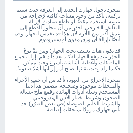
بمجرد دخول جهازك الجديد إلى الغرفة حيث سيتم
تركيبه، تأكد من وجود مساحة كافية لإخراجه من
عبوته. استخدم مقصًّا أو قاطع صناديق لإزالة
التغليف الخارجي. احذر من أن يتجاوز القطع إلى
عمق أكبر من اللازم لأن هذا قد يخدش الجهاز. وقم
أيضًا بإزالة أي ورق مقوى أو ستيروفوم.
قد يكون هناك تغليف تحت الجهاز؛ ومن ثمَّ توخّ
الحذر عند رفع الجهاز لفكه. بعد ذلك قم بإزالة جميع
الملصقات وأغطية الشاشة بأسرع وقت ممكن.
فكلما زاد وقت بقائها أصبح أمر إزالتها أشدَّ صعوبةً.
بمجرد الإخراج من العبوة، تأكد من أن جميع الأجزاء
والملحقات موجودة وصحيحة. يتضمن هذا دليل
المستخدم وسلة أدوات المائدة وقمع ملح غسالة
الصحون وشريط اختبار الأس الهيدروجيني
والشريط الكاتم للضوضاء (في بعض الطرُز). قد
يأتي جهازك مزودًا بملحقات إضافية.