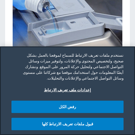
نستخدم ملفات تعريف الارتباط للسماح لموقعنا بالعمل بشكل
صحيح، ولتخصيص المحتوى والإعلانات، ولتوفير ميزات وسائل
التواصل الاجتماعي ولتحليل حركة المرور على الموقع. ونشارك
أيضًا المعلومات حول استخدامك موقعنا مع شركائنا على مستوى
وسائل التواصل الاجتماعي والإعلانات والتحليلات.
والخطوة التالية هي ملء خزان مساعد الشطف
إعدادات ملف تعريف الارتباط
السائل الذي ستجده بجوار حجيرة المنظفات. قم
بتدوير الغطاء لتحريره واسكب مساعد الشطف
رفض الكل
السائل داخل الخزان إلى أن يمتلئ. استبدل الغطاء
وقم بتدويره حتى يستقر في مكانه مصدرًا صوت
طقطقة.
قبول ملفات تعريف الارتباط كلها