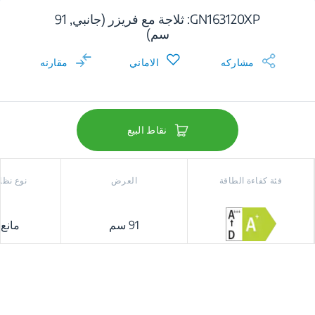
GN163120XP: ثلاجة مع فريزر (جانبي, 91
سم)
مشاركه
الاماني
مقارنه
نقاط البيع
فئة كفاءة الطاقة
العرض
نوع نظام
91 سم
مانع