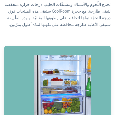
تحتاج اللّحوم والأسماك ومشتقّات الحليب درجات حرارة منخفضة
لتبقى طازجة. مع حجرة CoolRoom ستبقى هذه المنتجات فوق
درجة التجمّد تمامًا لتحافظ على رطوبتها المثاليّة. وبهذه الطّريقة
ستبقى الأغذية طازجة محافظة على نكهتها لمدّة أطول بمرّتين.