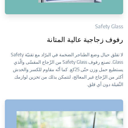
Safety Glass
رفوف زجاجية عالية المتانة
لا تقلق حيال وضع الطناجر الضخمة في البرّاد مع تقنيّة Safety
Glass. تصنع رفوف Safety Glass من الزّجاج المقسّى والّذي
يستطيع حمل وزن حتّى 25كغ. كما أنّه مقاوم للكسر والخدش
أكثر من الزّجاج غير المعالج، لتتمكن بذلك من تخزين لوازمك
الثّقيلة دون أي قلق.