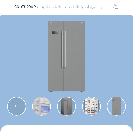
/
...
/
البرادات والثلاجات
/
ثلاجات جانبية
/
GN163120XP
2