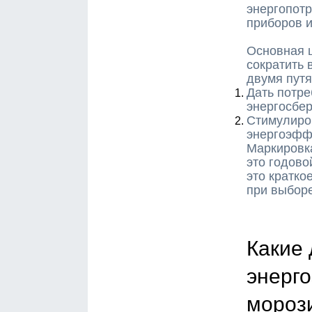
энергопот
приборов 
Основная 
сократить 
двумя пут
Дать потре
энергосбе
Стимулиро
энергоэфф
Маркировк
это годово
это кратко
при выборе
Какие
энерг
мороз