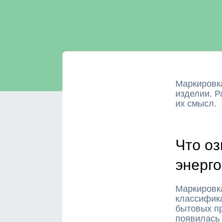
Маркировк
изделии. Р
их смысл.
Что о
энерг
Маркировк
классифик
бытовых п
появилась 