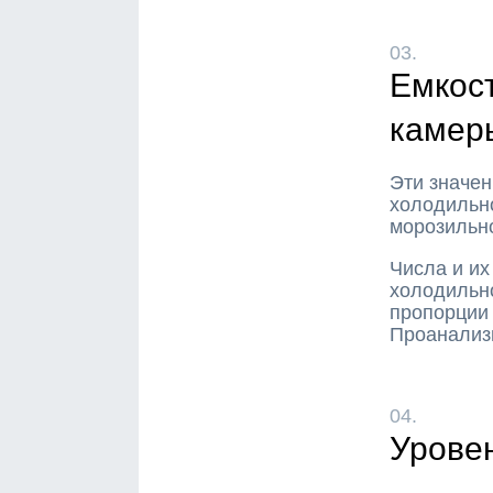
03.
Емкос
камеры
Эти значен
холодильно
морозильн
Числа и их
холодильно
пропорции 
Проанализи
04.
Урове