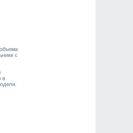
й
 объема
ьнике с
м
 в
модели.