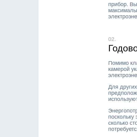
прибор. Вы
максималь
электроэн
02.
Годово
Помимо кл
камерой у
электроэне
Для других
предполож
используют
Энергопотр
поскольку 
сколько ст
потребуетс