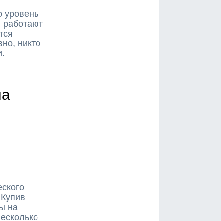
о уровень
й работают
тся
вно, никто
и.
на
еского
 Купив
ы на
несколько