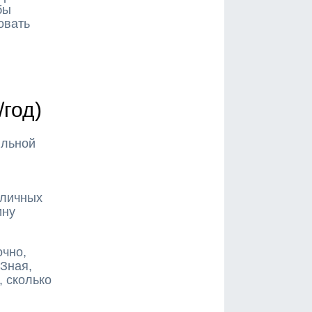
бы
овать
/год)
ильной
зличных
ину
очно,
 Зная,
, сколько