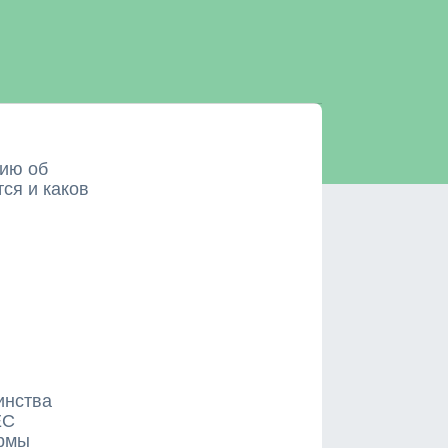
ию об
ся и каков
инства
ЕС
ормы