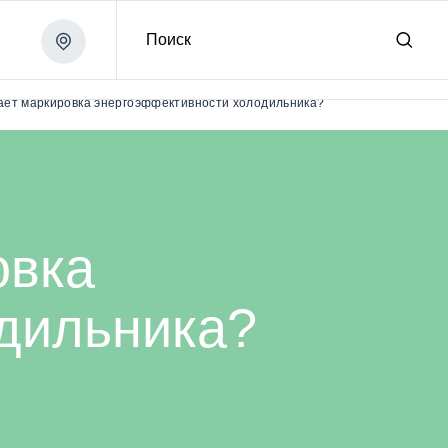
Поиск
а?
ает маркировка энергоэффективности холодильника?
овка
дильника?