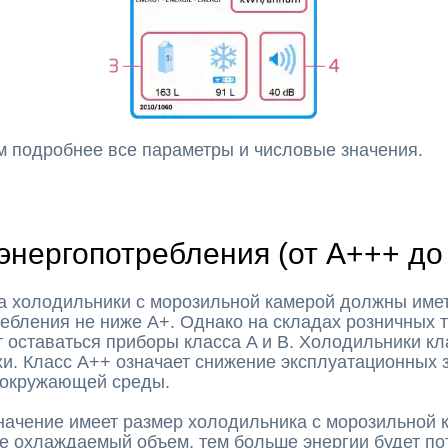
м подробнее все параметры и числовые значения.
энергопотребления (от A+++ до
а холодильники с морозильной камерой должны имет
ебления не ниже A+. Однако на складах розничных 
т оставаться приборы класса A и B. Холодильники кл
хи. Класс A++ означает снижение эксплуатационных 
 окружающей среды.
начение имеет размер холодильника с морозильной 
е охлаждаемый объем, тем больше энергии будет по