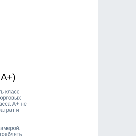
 A+)
ь класс
торговых
асса A+ не
затрат и
камерой.
треблять