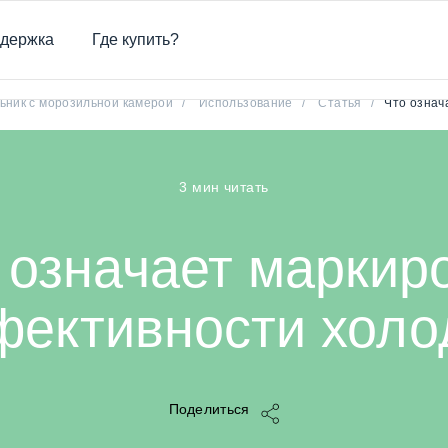
держка
Где купить?
то означает маркировка энергоэффективности холодильник
ьник с морозильной камерой
/
Использование
/
Статья
/
Что означ
3 мин читать
 означает маркир
фективности холо
Поделиться