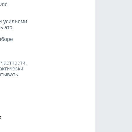
рии
и усилиями
ь это
ыборе
частности,
актически
итывать
с