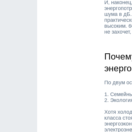
И, наконец
энергопот
шума в дБ
практическ
высоким. 6
не захочет
Почем
энерг
По двум о
1. Семейн
2. Экологи
Хотя холод
класса сто
энергоэкон
электроэне