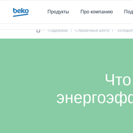
Main content starts here
Продукты
Про компанию
Под
Ч
/
Поддержка
/
Справочный центр
/
Холодил
Что
энергоэф