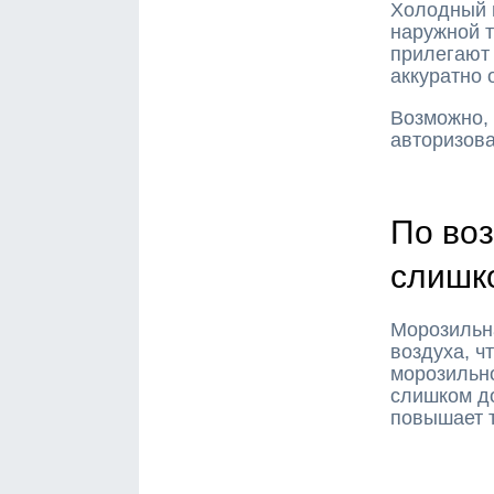
Холодный 
наружной т
прилегают 
аккуратно 
Возможно, 
авторизов
По во
слишк
Морозильн
воздуха, ч
морозильно
слишком до
повышает т