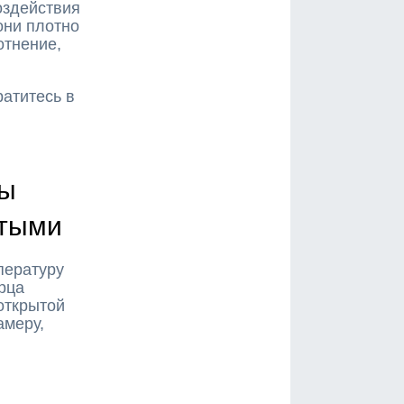
оздействия
они плотно
отнение,
ратитесь в
цы
ытыми
пературу
рца
открытой
амеру,