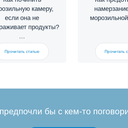
розильную камеру,
намерзание
если она не
морозильной
раживает продукты?
…
Прочитать статью
Прочитать 
предпочли бы с кем-то поговор