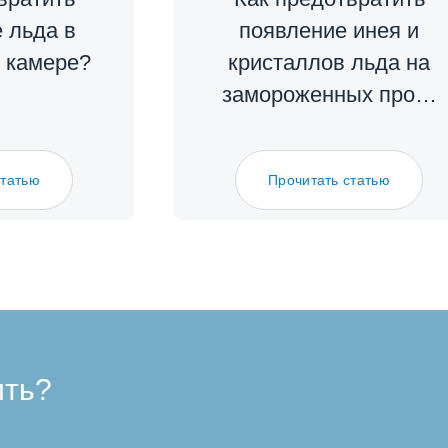
 льда в
появление инея и
 камере?
кристаллов льда на
замороженных про…
статью
Прочитать статью
ить?