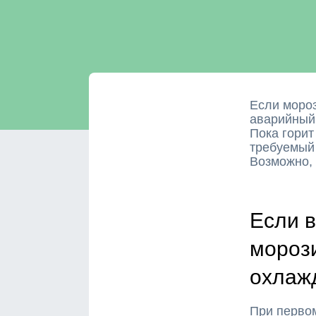
Если мороз
аварийный 
Пока горит
требуемый
Возможно,
Если в
морози
охлаж
При перво