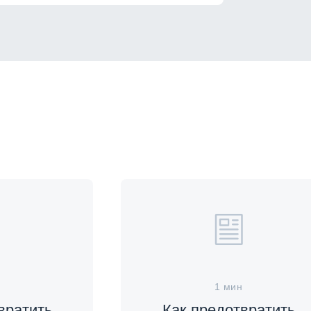
1 мин
вратить
Как предотвратить