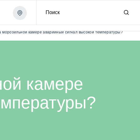
Поиск
мпературы?
на морозильной камере аварийный сигнал высокой температуры?
ной камере
емпературы?