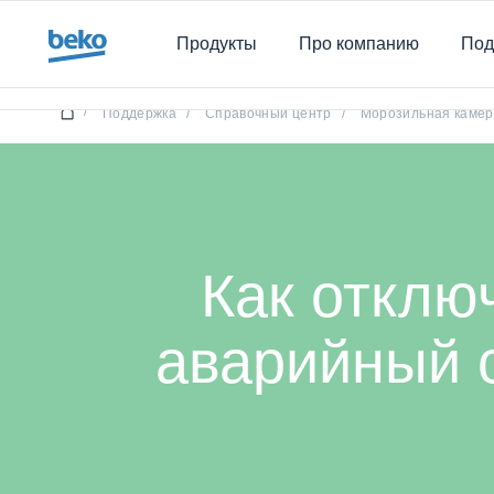
Main content starts here
Продукты
Про компанию
Под
Как отклю
/
Поддержка
/
Справочный центр
/
Морозильная каме
Как отклю
аварийный 