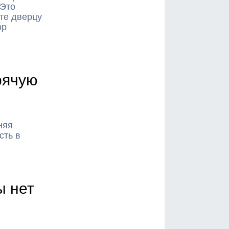
 Это
те дверцу
ор
рячую
няя
сть в
ы нет