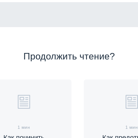
Продолжить чтение?
1 мин
1 мин
Как починить
Как предот