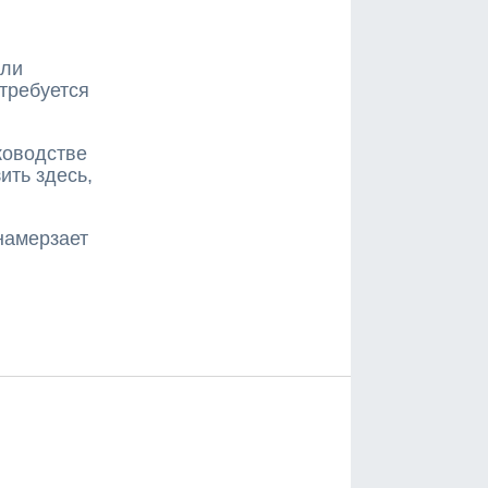
сли
требуется
ководстве
ить здесь,
намерзает