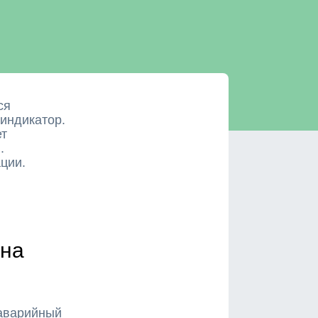
ся
индикатор.
ет
.
ции.
 на
 аварийный