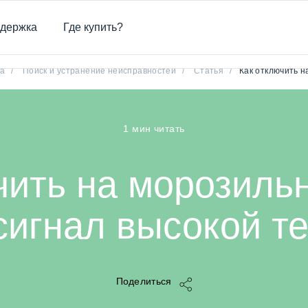
держка
Где купить?
чить на морозильной камере аварийный сигнал высокой те
ра
/
Поиск и устранение неисправностей
/
Статья
/
Как отключить 
1 мин читать
чить на морозиль
сигнал высокой т
Поделиться