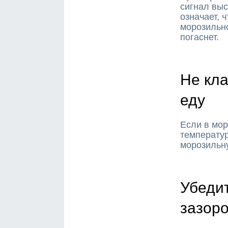
сигнал выс
означает, 
морозильно
погаснет.
Не кл
еду
Если в мор
температур
морозильну
Убедит
зазоро