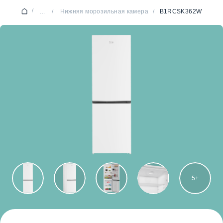
/
...
/
Нижняя морозильная камера
/
B1RCSK362W
5