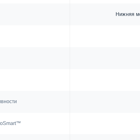
Нижняя м
ивности
roSmart™