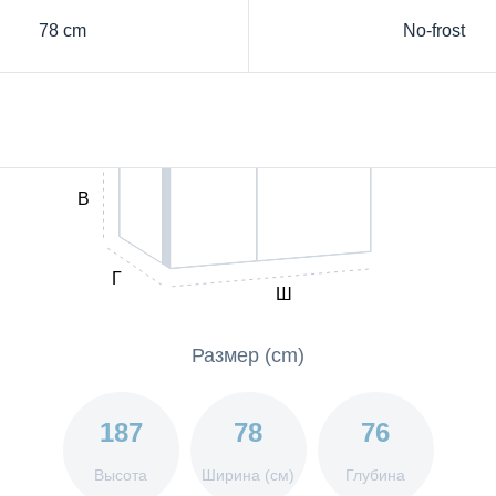
78 cm
No-frost
В
Г
Ш
Размер (cm)
187
78
76
Высота
Ширина (см)
Глубина