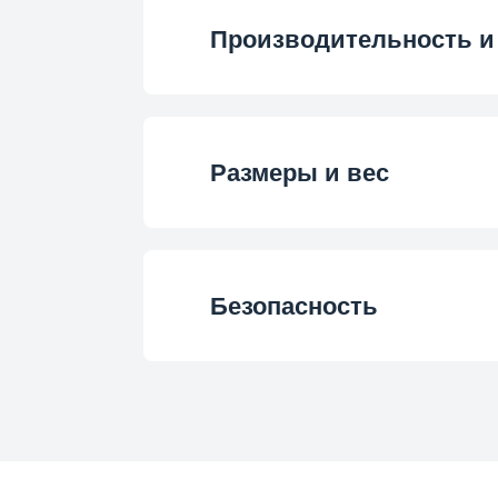
Количество ящиков в мороз
Производительность и
LED Illuminatio
Мощность ледогене
Класс энергоэффект
Положение морозильн
Размеры и вес
Мощность замораж
Годовое энергопотреблен
Положение дисп
Высота
Годовое энергопотреблен
Безопасность
Система управле
Ширина (см)
Ежедневное энергопотребле
Тип управлени
Сигнал открытой д
Глубина
Ежедневное энергопотребле
Тип фиттинга