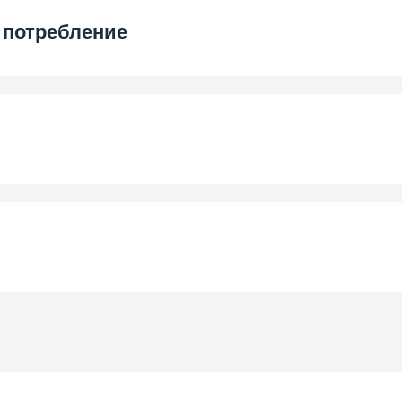
ильной камере
 потребление
n®
ратора
ивности
ой камеры
Нижняя м
ивания
ие при 25 °C
лея
Electronic 
ие при 32 °C
4
ния
Tac
ние при 25 °C
0.
я
Э
верцы
ние при 32 °C
Отд