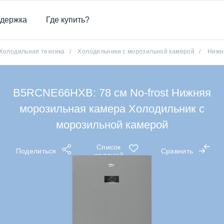
держка
Где купить?
Холодильная техника
/
Холодильники с морозильной камерой
/
Нижн
B5RCNE66HXB: 78 см No-frost Нижняя
морозильная камера Холодильник с
морозильной камерой
Список
Поделиться
Сравнить
желаний