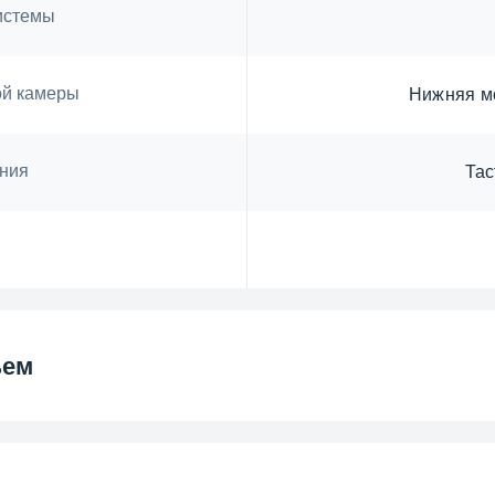
истемы
ой камеры
Нижняя м
ния
Tac
ъем