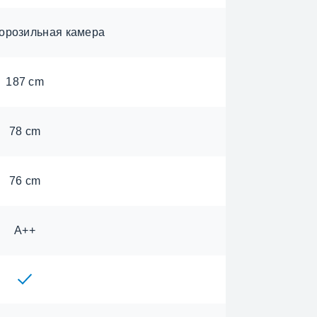
орозильная камера
187 cm
78 cm
76 cm
А++