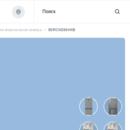
Поиск
яя морозильная камера
/
B5RCNE66HXB