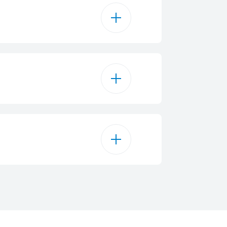
2
1.5 kg
А++
орозильная камера
7 kg
336.2
display on door (Tact)
187 cm
75 кВт⋅ч/год
t (Membrane)
78 cm
9 кВт⋅ч/день
лектронное
76 cm
475
ельностоящая