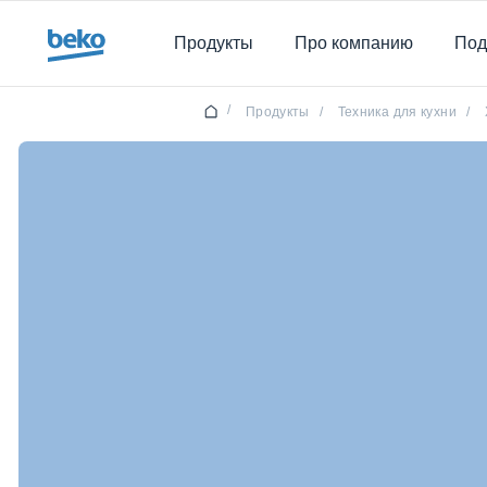
Main content starts here
Продукты
Про компанию
Под
/
Продукты
/
Техника для кухни
/