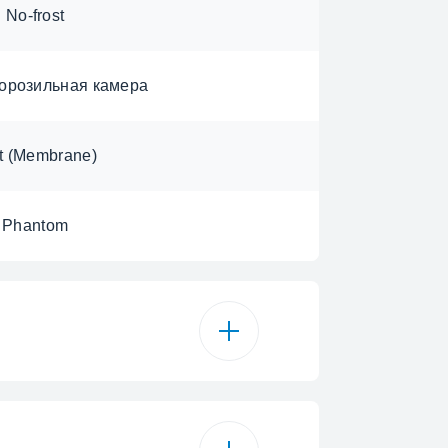
No-frost
орозильная камера
t (Membrane)
Phantom
590 л