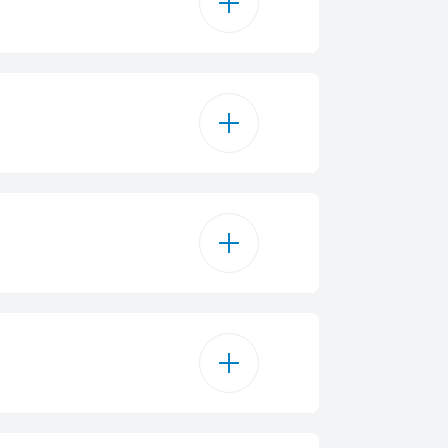
509 L
MultiZone
377 л
132 л
ектрическая
37
1
ля льда с крышкой
6