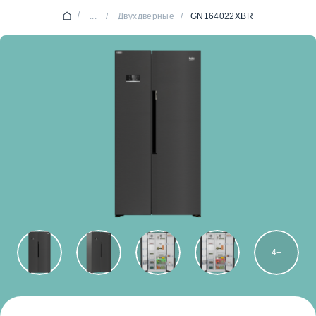
/
...
/
Двухдверные
/
GN164022XBR
4