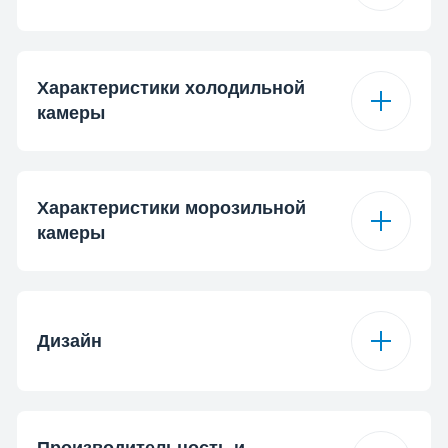
Полезный объем
558 L
Инверторный мотор
Полезный объем
Характеристики холодильной
ProSmart™
368 л
холодильной
камеры
камеры
Режим Отпуск
Тип полок
Электрическая
Полезный объем
Характеристики морозильной
190 л
морозильной
камеры
камеры
Количество
2
контейнеров
Быстрое
замораживание
Дизайн
Вместительность
10
лотка для яиц
Тип ледогенератора
Лоток для льда
LED Illumination®
Bright LED on side