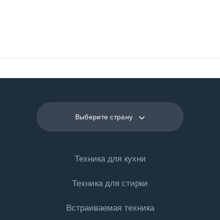
Напряжение
220 - 240 В
Частота
50 Гц
Выберите страну
Техника для кухни
Техника для стирки
Холодильная техника
Встраиваемая техника
Холодильники
Стиральные машины