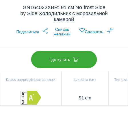
GN164022XBR: 91 см No-frost Side
by Side Холодильник с морозильной
камерой
Список
Поделиться
Сравнить
желаний
Где купить
Класс энергоэффективности
Ширина (см)
Тип ох
91 cm