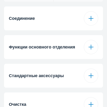
Соединение
Тип подключения
Беспроводное и
HomeWhiz®
Blootooth
Функции основного отделения
Airfry Function
Yes
Стандартные аксессуары
Тип духового шкафа
Мультифункционал
основной камеры
ьный
# of AirFry accessory
1
Очистка
Режимы