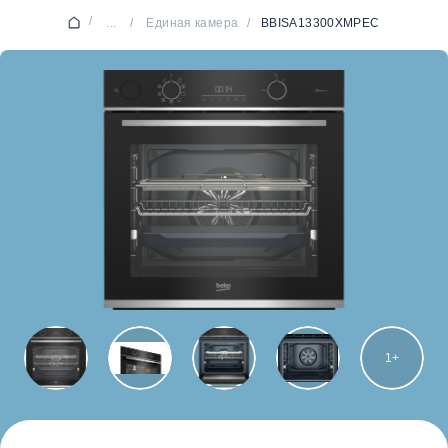
/
...
/
Единая камера
/
BBISA13300XMPEC
1