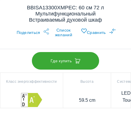
BBISA13300XMPEC: 60 см 72 л
Мультифункциональный
Встраиваемый духовой шкаф
Список
Поделиться
Сравнить
желаний
Где купить
Класс энергоэффективности
Высота
Систем
LED 
59.5 cm
Tou
Prolog
Good
Comp