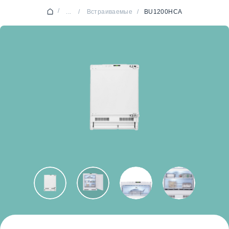
/
...
/
Встраиваемые
/
BU1200HCA