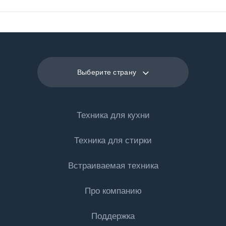
Выберите страну
Техника для кухни
Техника для стирки
Холодильная техника
Встраиваемая техника
Холодильники
Стиральные машины
Морозильные камеры
Про компанию
Стиральные машины
Холодильная техника
Холодильники с морозильной камерой
Встраиваемые стиральные машины
Поддержка
Встраиваемые холодильники