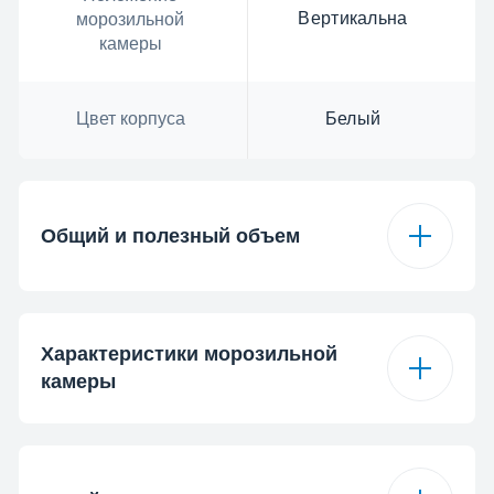
Вертикальна
морозильной
камеры
Цвет корпуса
Белый
Общий и полезный объем
Общий объем
96 л
Характеристики морозильной
камеры
Полезный объем
87 L
Быстрое
Полезный объем
замораживание