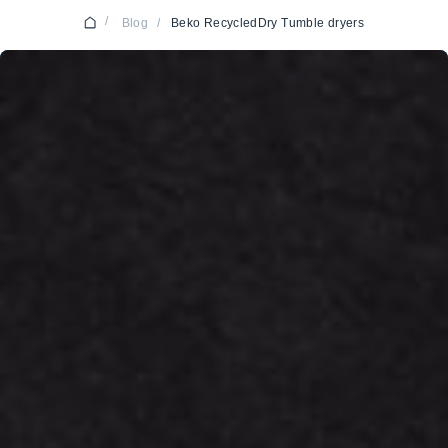
/
Blog
/
Beko RecycledDry Tumble dryers