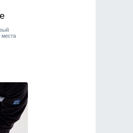
ке
овый
о места