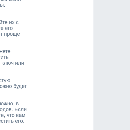
ы.
те их с
е его
ет проще
ожете
тить
й ключ или
стую
можно будет
ожно, в
одов. Если
е, что вам
стить его.