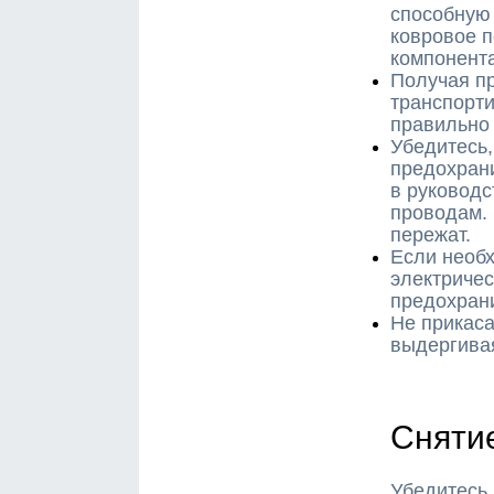
способную 
ковровое п
компонента
Получая пр
транспорти
правильно
Убедитесь,
предохрани
в руководс
проводам. 
пережат.
Если необ
электричес
предохрани
Не прикаса
выдергивая
Сняти
Убедитесь,