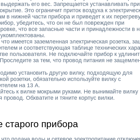
выдержать его вес. Запрещается устанавливать при
окрытие. Это ограничит приток воздуха к электричес
м в нижней части прибора и приведет к их перегреву
ибор, убедитесь, что он не был поврежден при
ровке, что все запасные части и принадлежности в 
 укомплектованы.
 что имеется заземленная электрическая розетка, 
телем и соответствующая таблице технических хара
тве пользователя. Не подключайте прибор к удлини
Проследите за тем, что провод питания не защемлен
ходимо установить другую вилку, подходящую для
кой розетки, обязательно используйте вилку с
телем на 13 А.
йтесь к вилке мокрыми руками. Не вынимайте вилку и
 провод. Обхватите и тяните корпус вилки.
е старого прибора
 что подача воды и сетевое электропитание отключе