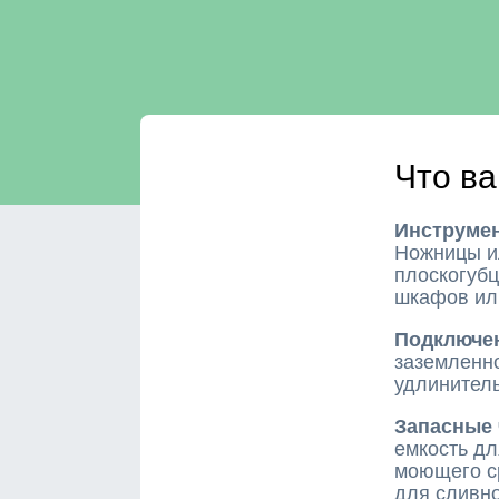
Что ва
Инструме
Ножницы ил
плоскогубц
шкафов или
Подключе
заземленно
удлинитель
Запасные 
емкость дл
моющего с
для сливно