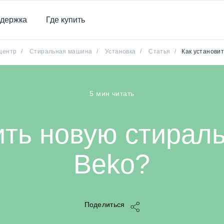
держка
Где купить
центр
/
Стиральная машина
/
Установка
/
Статья
/
Как установи
5 мин читать
ить новую стира
Beko?
Поделиться