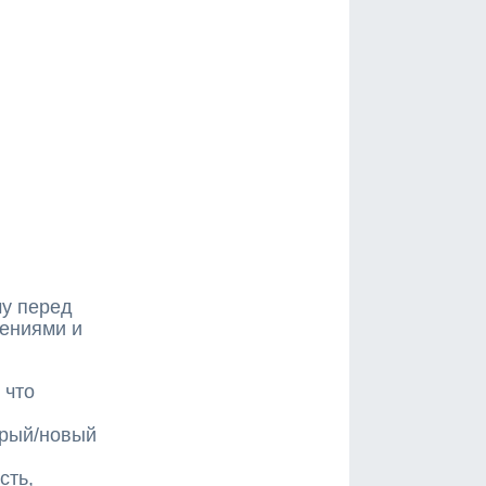
му перед
дениями и
 что
арый/новый
сть,