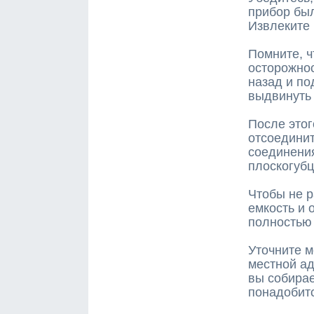
прибор был
Извлеките 
Помните, 
осторожнос
назад и по
выдвинуть 
После этог
отсоединит
соединения
плоскогуб
Чтобы не р
емкость и 
полностью
Уточните м
местной а
вы собирае
понадобитс