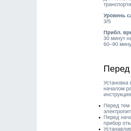
транспорт
Уровень с
3/5
Прибл. вр
30 минут н
60–90 мину
Перед
Установка 
началом ра
инструкция
Перед тем 
электропи
Перед нача
прибор отк
Устанавлив