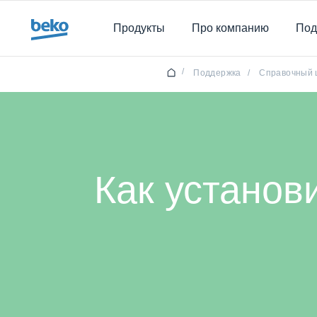
Main content starts here
Продукты
Про компанию
Под
/
Поддержка
/
Справочный 
Как установ