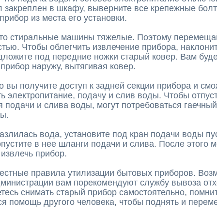
 закреплен в шкафу, выверните все крепежные болт
прибор из места его установки.
что стиральные машины тяжелые. Поэтому перемещай
тью. Чтобы облегчить извлечение прибора, наклонит
дложите под передние ножки старый ковер. Вам буд
прибор наружу, вытягивая ковер.
о вы получите доступ к задней секции прибора и см
ь электропитание, подачу и слив воды. Чтобы отпус
 подачи и слива воды, могут потребоваться гаечны
цы.
азлилась вода, установите под кран подачи воды пу
опустите в нее шланги подачи и слива. После этого 
 извлечь прибор.
естные правила утилизации бытовых приборов. Возм
дминистрации вам порекомендуют службу вывоза отх
тесь снимать старый прибор самостоятельно, помнит
я помощь другого человека, чтобы поднять и переме