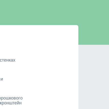
 стенках
 и
орошкового
 кронштейн