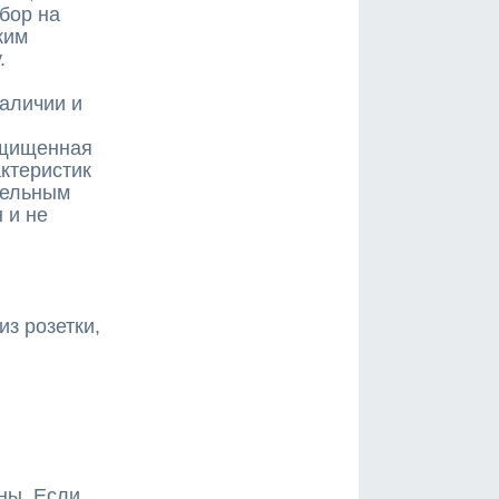
бор на
ким
.
наличии и
защищенная
ктеристик
тельным
 и не
з розетки,
ны. Если