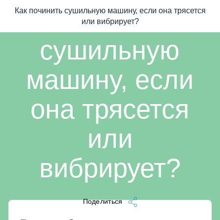
1 мин читать
Как починить
Как починить сушильную машину, если она трясется
/
...
/
Как починить сушильную машину, если она трясется или вибрир
или вибрирует?
сушильную
машину, если
она трясется
или
вибрирует?
Поделиться