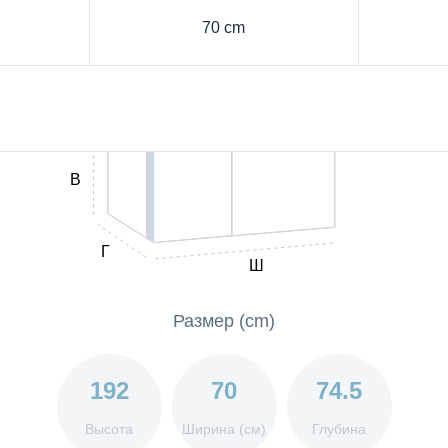
70 cm
В
Г
Ш
Размер (cm)
192
70
74.5
Высота
Ширина (см)
Глубина