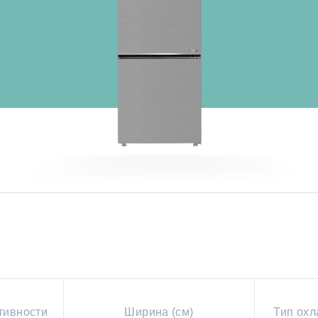
тивности
Ширина (см)
Тип ох