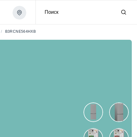
Поиск
/
B3RCNE564HXB