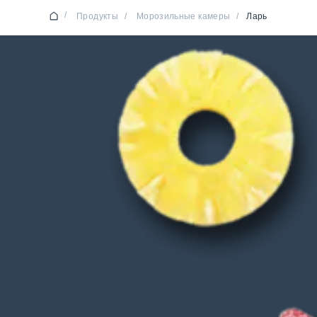
/
Продукты
/
Морозильные камеры
/
Ларь