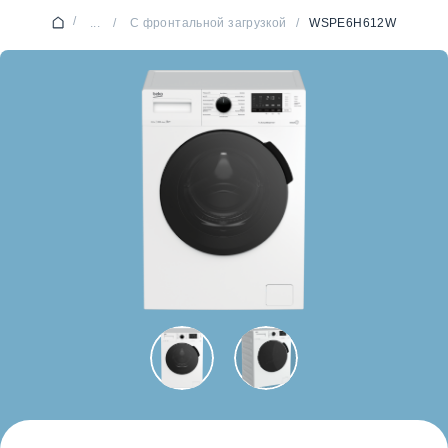
/
...
/
С фронтальной загрузкой
/
WSPE6H612W