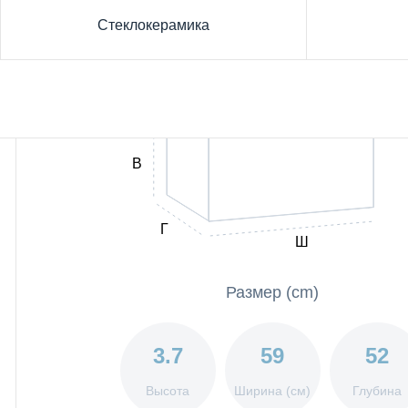
Стеклокерамика
В
Г
Ш
Размер (cm)
3.7
59
52
Высота
Ширина (см)
Глубина