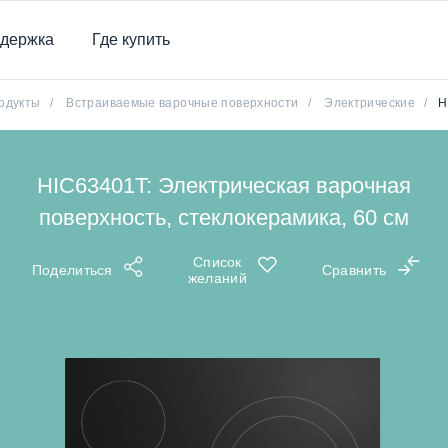
держка
Где купить
одукты
/
Встраиваемые варочные поверхности
/
Электрические
/
H
HIC63401T: Электрическая варочная
поверхность, стеклокерамика, 60 см
Список
Поделиться
Сравнить
желаний