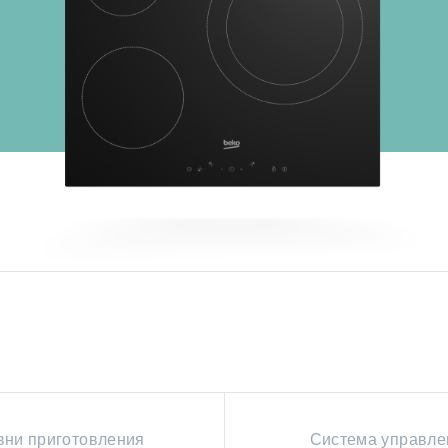
вни приготовления
Система управле