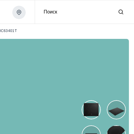
Поиск
IC63401T