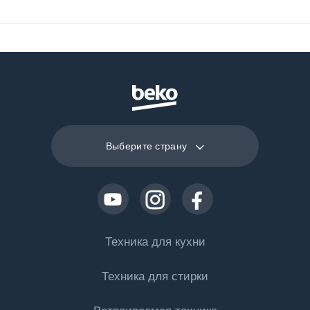
Класс
А
эффективности
освещения
Класс фильтрования
С
жиров
Выберите страну
Общая
300 Вт
потребляемая
мощность
Напряжение
220 - 240 В
Техника для кухни
Техника для стирки
Частота
50 Гц
Холодильная техника