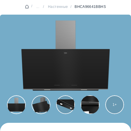
/
...
/
Настенные
/
BHCA96641BBHS
1