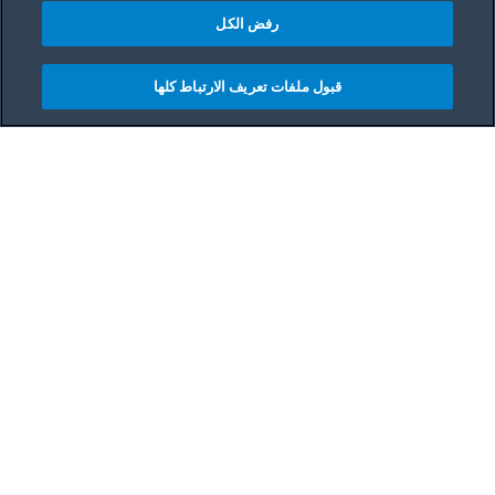
رفض الكل
قبول ملفات تعريف الارتباط كلها
Main content starts her
قد يتسم المطبخ الصغير بطابع من الخصوصية والراحة
عندما تتكون الأسرة من فردين فقط، ولكن سرعان ما
يصبح ضيقًا بإضافة فرد آخر إليه. إذًا كيف تستغلين مساحة
المطبخ الصغيرة أفضل استغلال؟
بالتخطيط المدروس وبعض الحلول الذكية لتصميم
المطابخ، يمكنكِ أن تجعلي مطبخكِ الصغير يبدو أكبر
بكثير. استمري في القراءة للاطلاع على أفكار تصميم
المطابخ الصغيرة المفضلة لدينا لتوفير مساحة أكبر.
01.
استخدمي ألوانًا منخفضة التباين