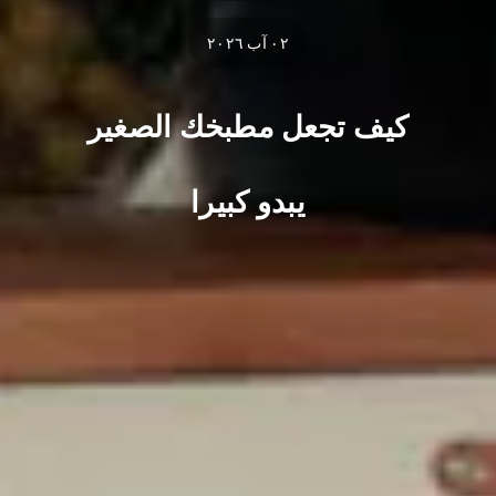
٠٢ آب ٢٠٢٦
كيف تجعل مطبخك الصغير
يبدو كبيرا