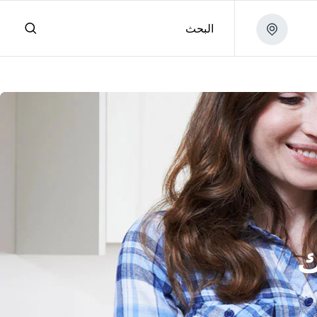
البحث
ك