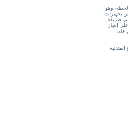
 لحظة، وهو
عض تجهيزات
م، طريقة
لى إنجاز
 على
لمتدلية