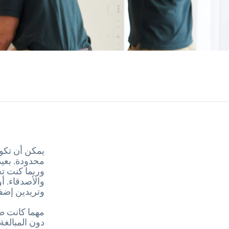
يمكن أن تكون
محدودة. بعيد
وربما كنت تح
والأصدقاء. 
وتريدين إضفا
مهما كانت ط
دون المبالغة