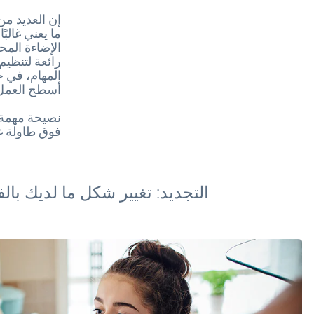
إن العديد من
ما يعني غالب
الإضاءة الم
رائعة لتنظي
المهام، في 
أسطح العمل 
نصيحة مهمة 
فوق طاولة غر
التجديد: تغيير شكل ما لديك بال