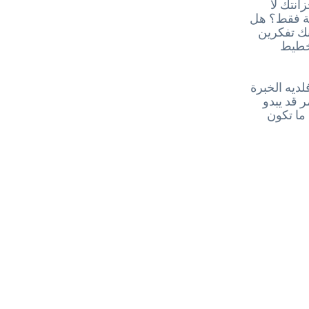
انتك لا
انة فقط؟ هل
نك تفكرين
تخطيط
ديه الخبرة
ر قد يبدو
ما تكون