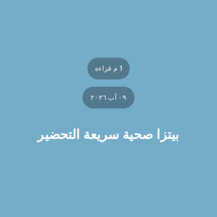
1 م قراءة
٠٩ آب ٢٠٢٦
بيتزا صحية سريعة التحضير