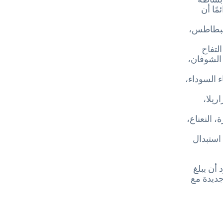
مًا أن
 البطاطس،
التفاح
 الشوفان،
ء السوداء،
ريلا،
 النعناع،
استبدال
 أن يبلغ
جديدة مع