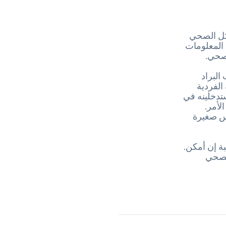
أكل الصحي
 المعلومات
صحي.
البراد
مة الفردية
 ستدخلينه في
لأمر.
يس صغيرة
ة إن أمكن.
الصحي