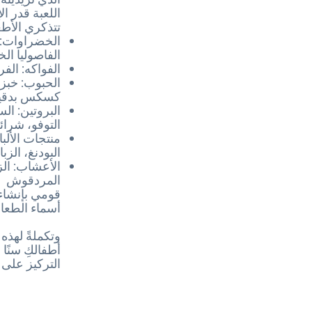
اللعبة قدر ال
تتذكري الأط
الخضراوات: ا
الفاصوليا ال
الفواكه: الفر
الحبوب: خبز 
كسكس بدقيق 
البروتين: ال
التوفو، شرائح
منتجات الألب
البودنغ، الز
الأعشاب: الز
المردقوش
قومي بإنشاء 
أسماء الطعا
وتكملةً لهذه 
أطفالكِ سنًا
التركيز على 