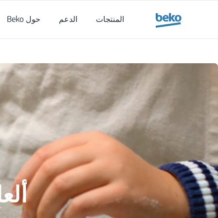
Main content starts her
المنتجات
الدعم
حول Beko
ألع