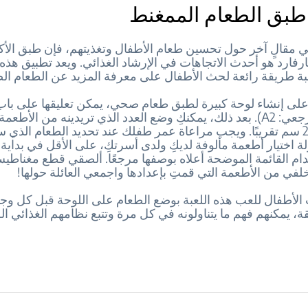
طبق الطعام الممغنط
في مقالٍ آخر حول تحسين طعام الأطفال وتغذيتهم، فإن طبق ال
فارد هو أحدث الاتجاهات في الإرشاد الغذائي. ويعد تطبيق هذه
ة طريقة رائعة لحث الأطفال على معرفة المزيد عن الطعام ال
 على إنشاء لوحة كبيرة لطبق طعام صحي، يمكن تعليقها على باب 
(بالحجم المرجعي: A2). بعد ذلك، يمكنكِ وضع العدد الذي تريدينه من الأطع
بقطر يبلغ 2.5 سم تقريبًا. ويجب مراعاة عمر طفلك عند تحديد الطعام الذي
لة اختيار أطعمة مألوفة لديكِ ولدى أسرتكِ، على الأقل في بداية ا
دام القائمة الموضحة أعلاه بوصفها مرجعًا. ألصقي قطع مغناط
لفي من الأطعمة التي قمتِ بإعدادها واجمعي العائلة حولها!
لأطفال للعب هذه اللعبة بوضع الطعام على اللوحة قبل كل وجب
ة، يمكنهم فهم ما يتناولونه في كل مرة وتتبع نظامهم الغذائي 