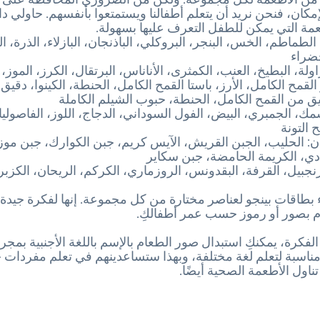
إمكان، فنحن نريد أن يتعلم أطفالنا ويستمتعوا بأنفسهم. حاولي دائ
عمة التي يمكن للطفل التعرف عليها بسهولة.
لطماطم، الخس، البنجر، البروكلي، الباذنجان، البازلاء، الذرة،
خضراء
اولة، البطيخ، العنب، الكمثرى، الأناناس، البرتقال، الكرز، الموز، 
القمح الكامل، الأرز، باستا القمح الكامل، الحنطة، الكينوا، دقيق
من القمح الكامل، الحنطة، حبوب الشيلم الكاملة
سمك، الجمبري، البيض، الفول السوداني، الدجاج، اللوز، الفاصوليا
 التونة
ان: الحليب، الجبن القريش، الآيس كريم، جبن الكوارك، جبن موزا
بادي، الكريمة الحامضة، جبن سكاير
نجبيل، القرفة، البقدونس، الروزماري، الكركم، الريحان، الكزبرة،
بطاقات بينجو لعناصر مختارة من كل مجموعة. إنها لفكرة جيدة 
م بصور أو رموز حسب عمر أطفالكِ.
الفكرة، يمكنكِ استبدال صور الطعام بالإسم باللغة الأجنبية بمجرد
 مناسبة لتعلم لغة مختلفة، وبهذا ستساعدينهم في تعلم مفردات 
تناول الأطعمة الصحية أيضًا.