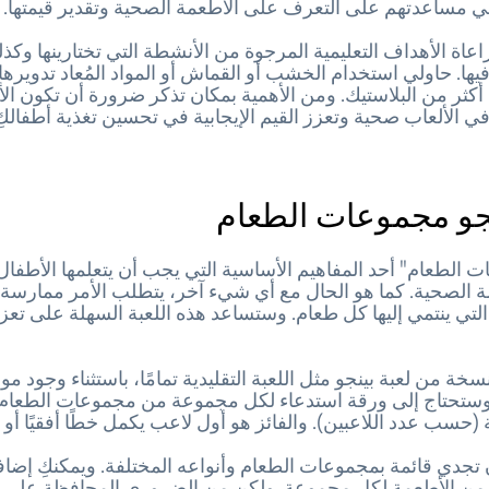
في مساعدتهم على التعرف على الأطعمة الصحية وتقدير قيمتها.
عاة الأهداف التعليمية المرجوة من الأنشطة التي تختارينها وكذل
يها. حاولي استخدام الخشب أو القماش أو المواد المُعاد تدويرها، 
 أكثر من البلاستيك. ومن الأهمية بمكان تذكر ضرورة أن تكون ال
 الألعاب صحية وتعزز القيم الإيجابية في تحسين تغذية أطفالكِ
نجو مجموعات الطعام
 الطعام" أحد المفاهيم الأساسية التي يجب أن يتعلمها الأطفا
ة الصحية. كما هو الحال مع أي شيء آخر، يتطلب الأمر ممارسة
تي ينتمي إليها كل طعام. وستساعد هذه اللعبة السهلة على تعز
خة من لعبة بينجو مثل اللعبة التقليدية تمامًا، باستثناء وجود مواد 
(حسب عدد اللاعبين). والفائز هو أول لاعب يكمل خطًا أفقيًا أو رأ
أن تجدي قائمة بمجموعات الطعام وأنواعه المختلفة. ويمكنكِ إضاف
ه من الأطعمة لكل مجموعة. ولكن من الضروري المحافظة على