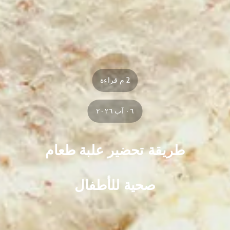
2 م قراءة
٠٦ آب ٢٠٢٦
طريقة تحضير علبة طعام
صحية للأطفال