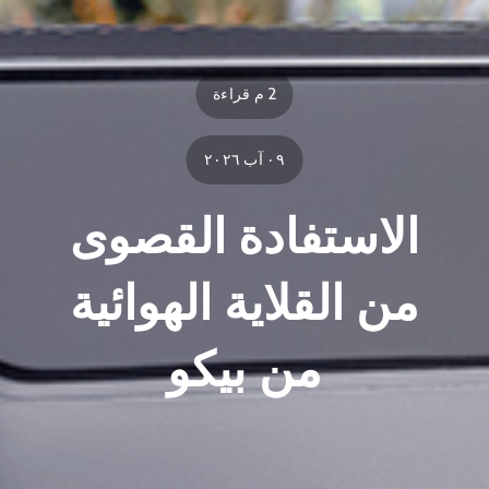
2 م قراءة
٠٩ آب ٢٠٢٦
الاستفادة القصوى
من القلاية الهوائية
من بيكو