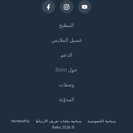
المطبخ
غسيل الملابس
التبريد
الدعم
البرادات
غسالات الملابس
حول Beko
الثلاجات
غسالات الملابس
البرادات والثلاجات
وصفات
الغسالات المزودة بنشافة
الطهي
نبذة عنا
المدوّنة
الغسالات المستقلة المزودة بنشافة
المواقد والأفران المستقلة
Beko Corporate
نشافات الملابس
غسيل الصحون
عروض الرعاية
سياسة الخصوصية
سياسة ملفات تعريف الارتباط
Homewhiz
نشافات الملابس
© 2026 Beko
غسالات الصحون المستقلة