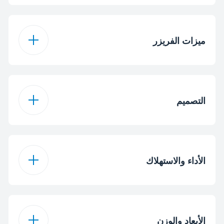
خاصية إكو
ضوء أزرق أكتيف فريش
ميزات الفريزر
وضع العطلة
IonGuard
تجميد سريع
زجاج
نوف رف الثلاجة
التصميم
درج دوار لمكعبات الثلج
نوع صانع الثلج
مرشح الروائح النشط
لترED Illumination
CoolRoom
الأداء والاستهلاك
فريزر جانبي
موضع الفريزر
خيار التبريد السريع
A+
فئة كفاءة الطاقة
Electronic display on
موضع الشاشة
الأبعاد والوزن
door (Touch)