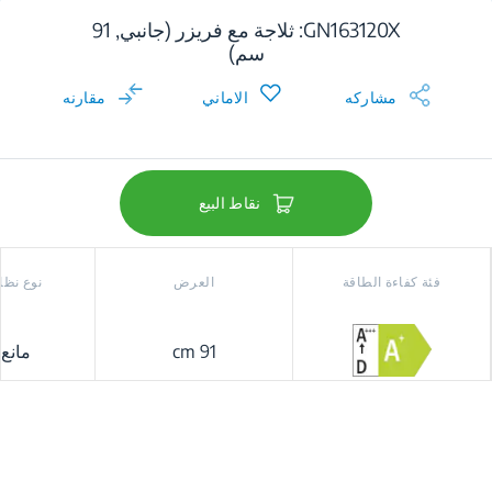
GN163120X: ثلاجة مع فريزر (جانبي, 91
سم)
مشاركه
الاماني
مقارنه
نقاط البيع
فئة كفاءة الطاقة
العرض
نوع نظام
91 cm
مانع