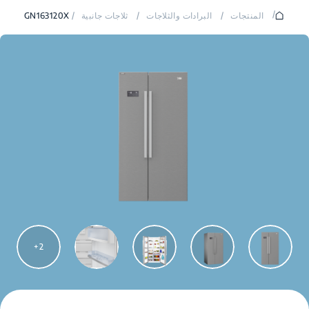
/
المنتجات
/
البرادات والثلاجات
/
ثلاجات جانبية
/
GN163120X
2