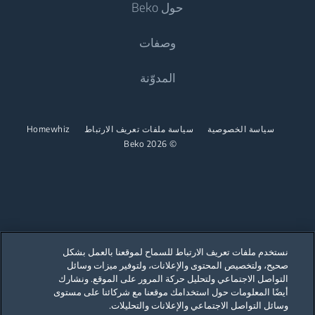
حول Beko
الثلاجات
غسالات الملابس
البرادات والثلاجات
وصفات
الغسالات المزودة بنشافة
الطهي
نبذة عنا
المدوّنة
الغسالات المستقلة المزودة بنشافة
المواقد والأفران المستقلة
Beko Corporate
نشافات الملابس
غسيل الصحون
عروض الرعاية
سياسة الخصوصية
سياسة ملفات تعريف الارتباط
Homewhiz
نشافات الملابس
© 2026 Beko
غسالات الصحون المستقلة
نستخدم ملفات تعريف الارتباط للسماح لموقعنا بالعمل بشكل
صحيح، ولتخصيص المحتوى والإعلانات، ولتوفير ميزات وسائل
Our parent company, Beko has 55,000 employees throughout the world
with its global operations through its subsidiaries in 57 countries and 45
التواصل الاجتماعي ولتحليل حركة المرور على الموقع. ونشارك
production facilities in 13 countries
أيضًا المعلومات حول استخدامك موقعنا مع شركائنا على مستوى
(i.e. Türkiye, UK, Italy, Romania, Slovakia, Poland, South Africa, Russia,
Pakistan, India, Bangladesh, Thailand and China).
وسائل التواصل الاجتماعي والإعلانات والتحليلات.