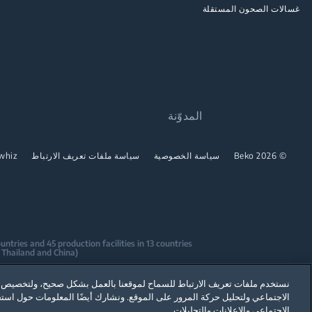
غسالات الصحون المستقلة
المدوّنة
© 2026 Beko
سياسة الخصوصية
سياسة ملفات تعريف الارتباط
whiz
tries and 45 production facilities in 13 countries
(i.e. Türkiye, UK, Italy, Romania, Slovakia, Poland, South Africa, Russia, Pakistan, India, Bangladesh, Thailand and China).
sign Centers & Offices across the globe
نستخدم ملفات تعريف الارتباط للسماح لموقعنا بالعمل بشكل صحيح، ولتخصيص ال
ications to date.
الاجتماعي ولتحليل حركة المرور على الموقع. ونشارك أيضًا المعلومات حول اس
الاجتماعي والإعلانات والتحليلات.