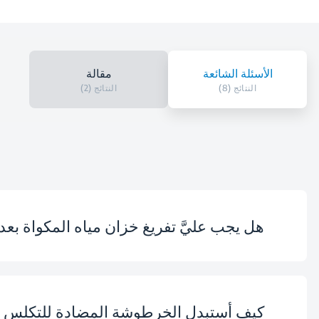
الأسئلة الشائعة
مقالة
النتائج (8)
النتائج (2)
هل يجب عليَّ تفريغ خزان مياه المكواة بع
كيف أستبدل الخرطوشة المضادة للتكلس ع
لا يتعين عليك تفريغ خزان الميا