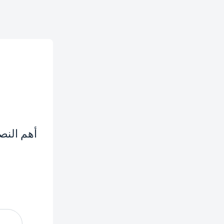
7 إلى 10 دقائق في الوضع العمودي.
والمكاوي المولّدة للبخار ستتوقف
الأزرار لمدة 10 دقائق.
أهم النصا