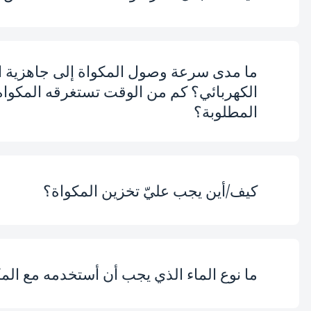
استخدام جهازك لفترة طويلة.
ما مدى سرعة وصول المكواة إلى جاهزية الا
لقد تم تصميم الخرطوشة المدم
الكهربائي؟ كم من الوقت تستغرقه المكوا
يحدث بمرور الوقت. سيؤدي ذلك
المطلوبة؟
الخرطوشة بعد استهلاك كل 30 لترًا من الماء.
الحاجة إلى تغيير الخرطوشة. يُ
كيف/أين يجب عليّ تخزين المكواة؟
بناءً على درجة الحرارة المحد
ومراكز الخدمة المعتمدة فقط.
بضع دقائق فقط. بمجرد توصيل ا
سيضيء مؤشر منظم الحرارة. وس
أخرِج الخرطوشة الجديدة من عبو
المكواة واتركها تبرد قبل إزال
ما نوع الماء الذي يجب أن أستخدمه مع الم
من الفتحة وادفع الخرطوشة ال
افصل المكواة من مأخذ التيار ا
عدم استخدامها لفترة طويلة.