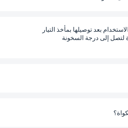
ستخدام بعد توصيلها بمأخذ التيار
جة المضادة للتكلس لتقليل تراكم الرواسب الكلسية الذي
ة لتصل إلى درجة السخونة
 إلى إطالة العمر الافتراضي لمكواتك. يجب استبدال
تحتوي معظم أنواع المكاوي المزودة بمولد بخار من Beko على مؤشر ضوئي للتنبيه على
رجى استخدام الخراطيش التي يبيعها الوكلاء المعتمدون
دة، تصل معظم المكاوي الحديثة إلى السخونة المطلوبة في
لمكواة بمأخذ التيار الكهربائي وضبط درجة الحرارة،
تكون المكواة جاهزةً للاستخدام عندما ينطفئ الضوء.
تها. انقعها في الماء لمدة دقيقة واحدة لتعزيز أدائها. افصل
ة أي أجزاء منها. اضغط على الخرطوشة القديمة وقم بإزالتها
كواة؟
جديدة إلى الداخل.
لكهربائي وانتظر حتى تبرد. قم بتفريغ خزان الماء إذا كنت تنوي