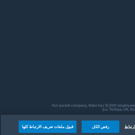
Our parent company, Beko has 55,000 employees thr
Beko became the largest white goods co
are home to over
رتباط
رفض الكل
قبول ملفات تعريف الارتباط كلها