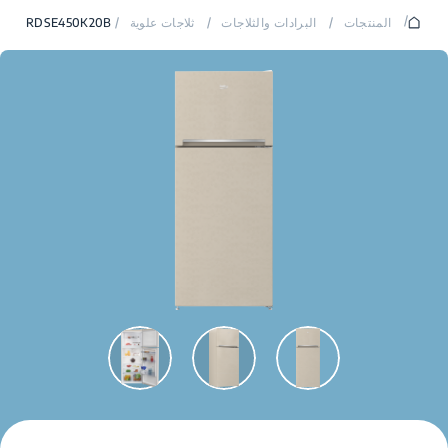
/
المنتجات
/
البرادات والثلاجات
/
ثلاجات علوية
/
RDSE450K20B