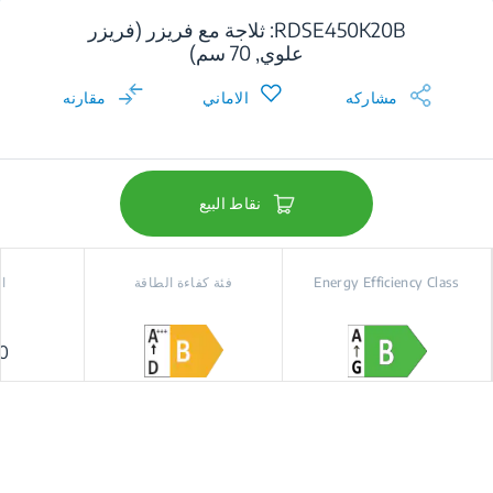
RDSE450K20B: ثلاجة مع فريزر (فريزر
علوي, 70 سم)
مشاركه
الاماني
مقارنه
نقاط البيع
Energy Efficiency Class
فئة كفاءة الطاقة
ا
 cm