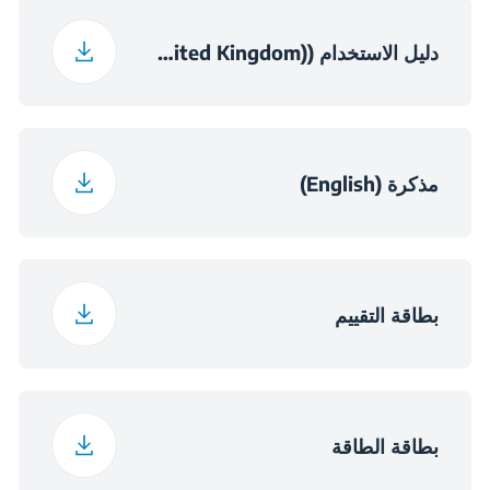
66.5 cm
عرض العبوة
39 dBA
مستوى الضوضاء
دليل الاستخدام (English (United Kingdom))
73 cm
عمق العبوة
SN-T
فئة المناخ
70 kg
وزن العبوة
مذكرة (English)
220 - 240 فولت
فولت
50 هرتز
التردد
بطاقة التقييم
بطاقة الطاقة