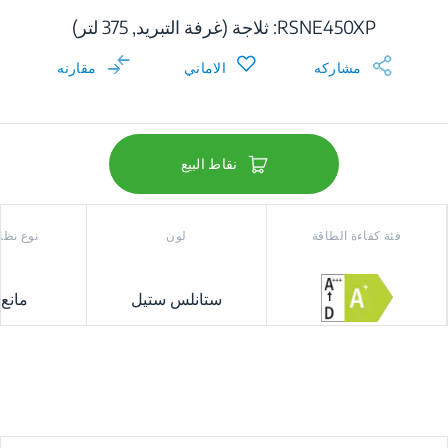
RSNE450XP: ثلاجة (غرفة التبريد, 375 لتر)
مشاركه
الاماني
مقارنه
نقاط البيع
فئة كفاءة الطاقة
لون
نوع نظام
ستانلس ستيل
مانع