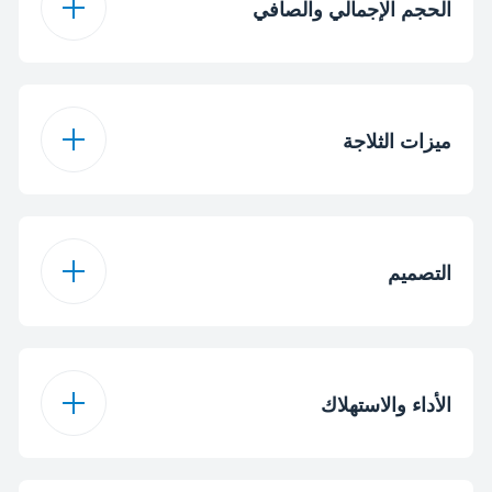
الحجم الإجمالي والصافي
445 لتر
الحجم الإجمالي
ميزات الثلاجة
375 L
إجمالي الحجم الصافي
زجاج
نوف رف الثلاجة
الحجم الصافي لتخزين
375 L
التصميم
الأغذية الطازجة
CoolRoom
باب قابل للعكس
خيار التبريد السريع
الأداء والاستهلاك
لترED Illumination
عدد أدراج الخضروات
1
والفاكهة