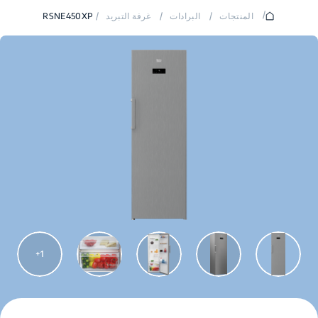
/
المنتجات
/
البرادات
/
غرفة التبريد
/
RSNE450XP
1