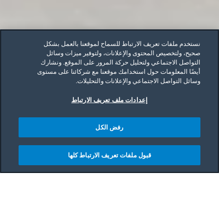
نستخدم ملفات تعريف الارتباط للسماح لموقعنا بالعمل بشكل
صحيح، ولتخصيص المحتوى والإعلانات، ولتوفير ميزات وسائل
التواصل الاجتماعي ولتحليل حركة المرور على الموقع. ونشارك
أيضًا المعلومات حول استخدامك موقعنا مع شركائنا على مستوى
وسائل التواصل الاجتماعي والإعلانات والتحليلات.
إعدادات ملف تعريف الارتباط
رفض الكل
قبول ملفات تعريف الارتباط كلها
Main content starts her
هل تتوقين إلى مطبخ أكثر نظافة وعصرية من دون
فوضى ويدل على شخصيتك؟ ربما حان الوقت الآن