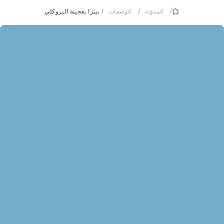
/
المدوّنة
/
الوصفات
/
بيتزا بعجينة البروكلي