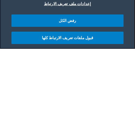
إعدادات ملف تعريف الارتباط
رفض الكل
قبول ملفات تعريف الارتباط كلها
مشاركه
Main content starts her