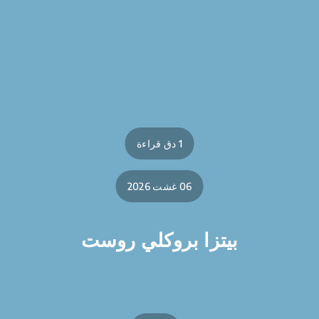
1 دق قراءة
06 غشت 2026
بيتزا بروكلي روست